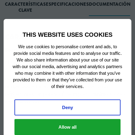
CARACTERÍSTICAS
ESPECIFICACIONES
DOCUMENTACIÓN
CLAVE
CARACTERÍSTICAS CLAVE
THIS WEBSITE USES COOKIES
We use cookies to personalise content and ads, to
Sostinable
provide social media features and to analyse our traffic.
We also share information about your use of our site
El refrigerante utilizado en todos los modelos
with our social media, advertising and analytics partners
Snowflake COMFORT es el R290. Este es un gas
who may combine it with other information that you’ve
natural que mejora el rendimiento de la mesa
provided to them or that they’ve collected from your use
refrigerada y tiene, en comparación con otros
of their services.
refrigerantes, un potencial de impacto mínimo sobre la
capa de ozono.
Deny
Material
Allow all
Mostrar más