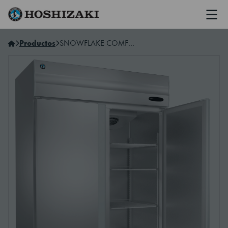
Men
Hoshizaki Spain
Productos
SNOWFLAKE COMFORT HRW-147LS4-LDGN 2 door refrigerator