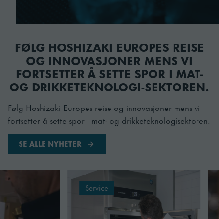
FØLG HOSHIZAKI EUROPES REISE
OG INNOVASJONER MENS VI
FORTSETTER Å SETTE SPOR I MAT-
OG DRIKKETEKNOLOGI-SEKTOREN.
Følg Hoshizaki Europes reise og innovasjoner mens vi
fortsetter å sette spor i mat- og drikketeknologisektoren.
SE ALLE NYHETER
zaki DCM Cubelet is-/vanndispenser
Les mer om How to clean your Hoshizaki cabinet
Les mer om Warming
Service
News