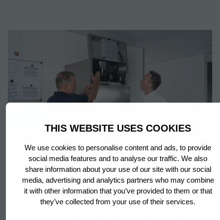
THIS WEBSITE USES COOKIES
We use cookies to personalise content and ads, to provide
social media features and to analyse our traffic. We also
share information about your use of our site with our social
VI ER DER DU TRENGER OSS
media, advertising and analytics partners who may combine
it with other information that you’ve provided to them or that
Våre lokale team og deres dype forståelse for krevende
they’ve collected from your use of their services.
forhold har alltid vært nøkkelen til å ligge i forkant av