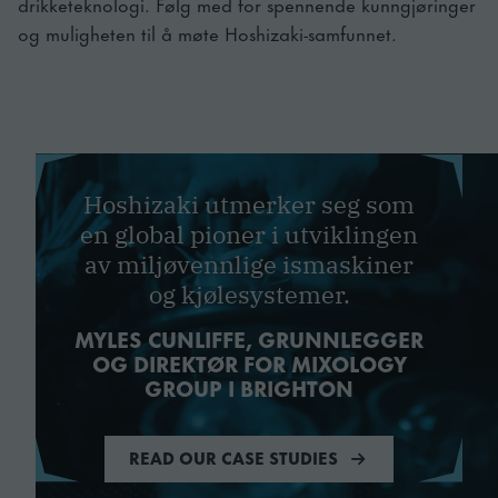
drikketeknologi. Følg med for spennende kunngjøringer
og muligheten til å møte Hoshizaki-samfunnet.
Hoshizaki utmerker seg som
en global pioner i utviklingen
av miljøvennlige ismaskiner
og kjølesystemer.
MYLES CUNLIFFE, GRUNNLEGGER
OG DIREKTØR FOR MIXOLOGY
GROUP I BRIGHTON
READ OUR CASE STUDIES