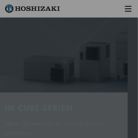
Men
Hoshizaki Norway
PREMIUM REFRIGERATION
Premium refrigeration for individual
requirements