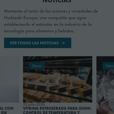
Mantente al tanto de los avances y novedades de
Hoshizaki Europe, una compañía que sigue
estableciendo el estándar en la industria de la
tecnología para alimentos y bebidas.
VER TODAS LAS NOTICIAS
eal con un fabricador de hielo en hostelería profesional
Leer más sobre Vitrina refrigerada para sushi: control de
Leer más sobre Cóm
News
News
23 julio 2026
VITRINA REFRIGERADA PARA SUSHI:
CONTROL DE TEMPERATURA Y
PRESENTACIÓN