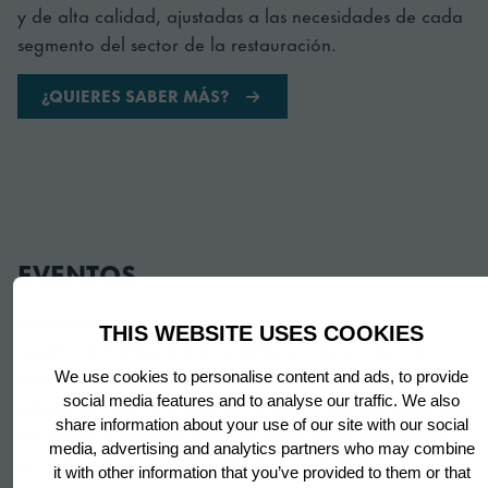
segmento del sector de la restauración.
¿QUIERES SABER MÁS?
EVENTOS
Aquí podrás encontrar las últimas noticias sobre
nuestros próximos eventos, ferias y exposiciones. Te
THIS WEBSITE USES COOKIES
invitamos a unirte a nosotros para descubrir nuestras
soluciones más innovadoras, conectar con profesionales
We use cookies to personalise content and ads, to provide
del sector y explorar juntos el futuro de la tecnología
social media features and to analyse our traffic. We also
en el ámbito de la alimentación y las bebidas.
share information about your use of our site with our social
media, advertising and analytics partners who may combine
Mantente al tanto de anuncios importantes y nuevas
it with other information that you’ve provided to them or that
oportunidades para ser parte de la comunidad