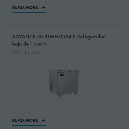
READ MORE
More information about: undefined
ADVANCE 50 RTWH70LS4 E Refrigerador
NEW
bajo de 1 puerta
WHE81110001
READ MORE