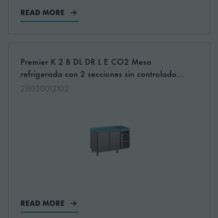
READ MORE
More information about: undefined
Premier K 2 B DL DR L E CO2 Mesa
NEW
refrigerada con 2 secciones sin controlador
para refrigeración a distáncia
211030012102
READ MORE