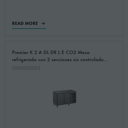
READ MORE
More information about: undefined
Premier K 2 A DL DR L E CO2 Mesa
NEW
refrigerada con 2 secciones sin controlador
para refrigeración a distáncia
211000012102