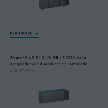
READ MORE
More information about: undefined
Premier F 4 B DL DL DL DR L E CO2 Mesa
NEW
congelador con 4 secciones sin controlador
para refrigeración a distáncia
413031112102