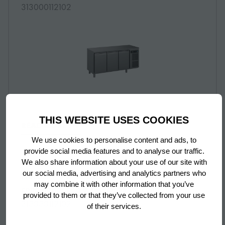
para refrigeración a distáncia
313000112102
THIS WEBSITE USES COOKIES
READ MORE
We use cookies to personalise content and ads, to
provide social media features and to analyse our traffic.
We also share information about your use of our site with
our social media, advertising and analytics partners who
More information about: undefined
Premier F 3 B DL DL DR L E CO2 Mesa
NEW
may combine it with other information that you’ve
congelador con 3 secciones sin controlador
provided to them or that they’ve collected from your use
para refrigeración a distáncia
313030112102
of their services.