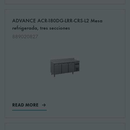
More information about: undefined
ADVANCE ACR-180DG-LRR-CRS-L2 Mesa
NEW
refrigerada, tres secciones
889020827
READ MORE