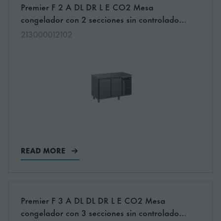
More information about: undefined
Premier F 2 A DL DR L E CO2 Mesa
NEW
congelador con 2 secciones sin controlador
para refrigeración a distáncia
213000012102
READ MORE
More information about: undefined
Premier F 3 A DL DL DR L E CO2 Mesa
NEW
congelador con 3 secciones sin controlador