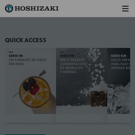
Men
Hoshizaki Spain
QUICK ACCESS