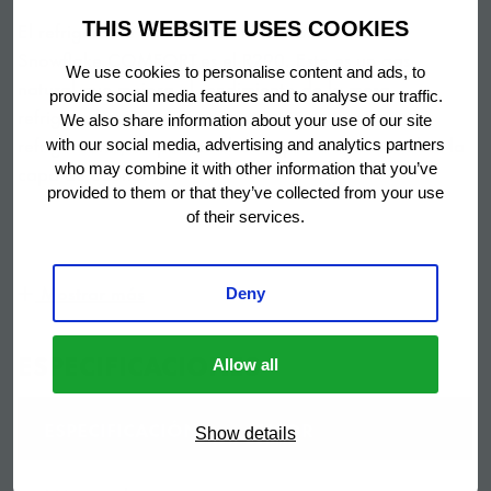
El refrigerante utilizado en todos los modelos
THIS WEBSITE USES COOKIES
Snowflake COMFORT es el R290. Este es un gas
We use cookies to personalise content and ads, to
natural que mejora el rendimiento de la mesa
provide social media features and to analyse our traffic.
refrigerada y tiene, en comparación con otros
We also share information about your use of our site
refrigerantes, un potencial de impacto mínimo sobre la
with our social media, advertising and analytics partners
capa de ozono.
who may combine it with other information that you’ve
provided to them or that they’ve collected from your use
of their services.
Material
Mostrar más
Deny
Tanto el interior como el exterior están fabricados con
acero inoxidable.
ESPECIFICACIONES
Allow all
ESPECIFICACIÓN
VALOR
Diseño inteligente
Show details
Minimizar la perdida de aire frio: el doble burlete