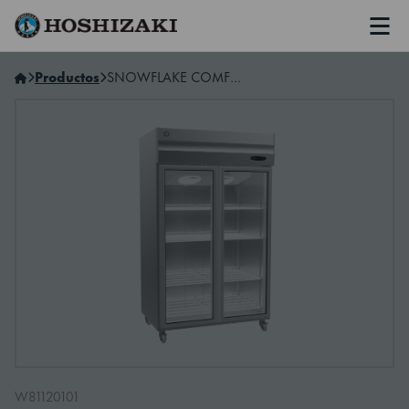
Men
Hoshizaki Spain
Productos
SNOWFLAKE COMFORT HRW-127LS4-LG 2 glassdoor refrigerator
W81120101