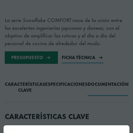
La serie Snowflake COMFORT nace de la unión entre
las excelentes ingenierías japonesa y danesa, con el
objetivo de simplificar las rutinas y el día a día del
personal de cocina de alrededor del mudo.
PRESUPUESTO
FICHA TÉCNICA
CARACTERÍSTICAS
ESPECIFICACIONES
DOCUMENTACIÓN
CLAVE
CARACTERÍSTICAS CLAVE
Sostinable