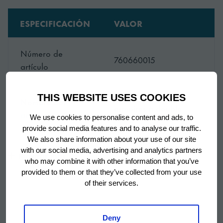
ESPECIFICACIÓN
VALOR
Número de
760660015
artículo
Rail mural pour
THIS WEBSITE USES COOKIES
Nombre del
armoires à double
accesorio
We use cookies to personalise content and ads, to
porte, droite
provide social media features and to analyse our traffic.
We also share information about your use of our site
SKU
760660015
with our social media, advertising and analytics partners
Mostrar más
who may combine it with other information that you’ve
provided to them or that they’ve collected from your use
of their services.
Deny