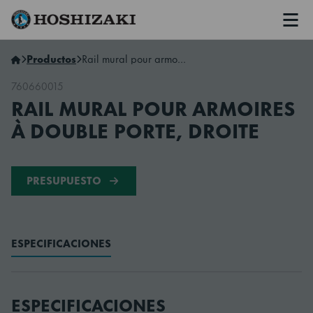
Men
Hoshizaki Spain
Productos
Rail mural pour armoires à double porte, droite
760660015
RAIL MURAL POUR ARMOIRES
À DOUBLE PORTE, DROITE
PRESUPUESTO
ESPECIFICACIONES
ESPECIFICACIONES