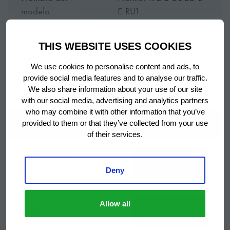
facilitar la limpieza. La triple zona de aislamiento
modelo
E RU1
proporciona un sellado eficaz, reduciendo las posibles
fugas de aire frío para una máxima eficiencia.
Marca
Hoshizaki
THIS WEBSITE USES COOKIES
Mostrar más
We use cookies to personalise content and ads, to
Período de
DISEÑO ERGONÓMICO
1 año en piezas
provide social media features and to analyse our traffic.
garantía
DOCUMENTACIÓN
We also share information about your use of our site
Las mesas refrigeradas PREMIER cuentan con
with our social media, advertising and analytics partners
características de diseño ergonómicas, como estantes
País de origen
Turquia
who may combine it with other information that you’ve
antivuelco, cajones con tope extraíble, guías
DOCUMENTACIÓN
provided to them or that they’ve collected from your use
telescópicas extra largas para los cajones y tiradores
of their services.
Mesa refrigerada con 2
de longitud completa.
secciones y con válvula
Declaration of
Título
DESCARGAR
RU1 para refrigeración
conformity
Deny
a distáncia
AMPLIA VARIEDAD
Allow all
Con las mesas frías PREMIER puede elegir el lugar de
Instruction manual
Accesorios
2 estantes grises por
DESCARGAR
trabajo que mejor se adapte a las necesidades de su
incluidos
sección con puerta