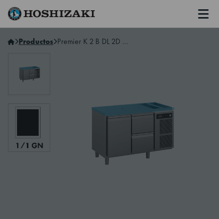
Men
Hoshizaki Spain
Productos
Premier K 2 B DL 2D L E RU1 Mesa refrigerada con 2 secciones y con válvula RU1 para refrigeración a distáncia