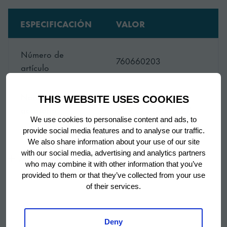
ESPECIFICACIÓN
VALOR
Número de
760660203
artículo
Nombre del
Plan de travail pour
THIS WEBSITE USES COOKIES
accesorio
ACR 225 (AISI 430)
We use cookies to personalise content and ads, to
provide social media features and to analyse our traffic.
SKU
760660203
We also share information about your use of our site
with our social media, advertising and analytics partners
Mostrar más
who may combine it with other information that you’ve
provided to them or that they’ve collected from your use
of their services.
Deny