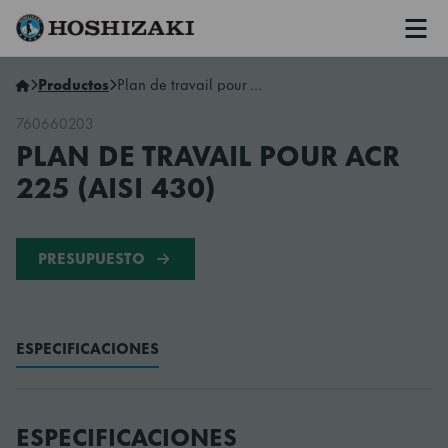
Men
Hoshizaki Spain
Productos
Plan de travail pour ACR 225 (AISI 430)
760660203
PLAN DE TRAVAIL POUR ACR
225 (AISI 430)
PRESUPUESTO
ESPECIFICACIONES
ESPECIFICACIONES