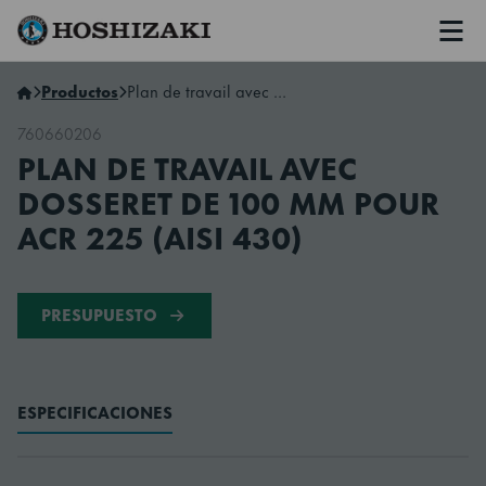
Men
Hoshizaki Spain
Productos
Plan de travail avec dosseret de 100 mm pour ACR 225 (AISI 430)
760660206
PLAN DE TRAVAIL AVEC
DOSSERET DE 100 MM POUR
ACR 225 (AISI 430)
PRESUPUESTO
ESPECIFICACIONES