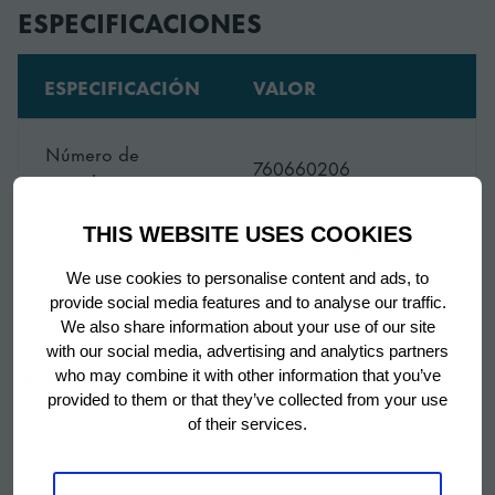
ESPECIFICACIONES
ESPECIFICACIÓN
VALOR
Número de
760660206
artículo
THIS WEBSITE USES COOKIES
Plan de travail avec
Nombre del
dosseret de 100 mm
We use cookies to personalise content and ads, to
accesorio
pour ACR 225 (AISI
provide social media features and to analyse our traffic.
430)
We also share information about your use of our site
with our social media, advertising and analytics partners
Mostrar más
who may combine it with other information that you’ve
SKU
760660206
provided to them or that they’ve collected from your use
of their services.