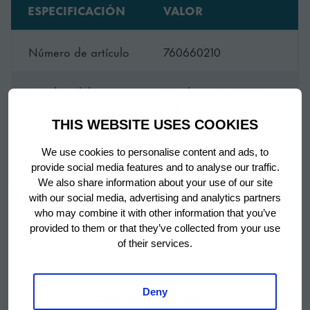
ESPECIFICACIÓN
VALOR
Número de artículo
760660210
Nombre del
Jeu de tiroirs avec 2 x
accesorio
1/2
THIS WEBSITE USES COOKIES
SKU
760660210
We use cookies to personalise content and ads, to
provide social media features and to analyse our traffic.
We also share information about your use of our site
Mostrar más
with our social media, advertising and analytics partners
who may combine it with other information that you’ve
provided to them or that they’ve collected from your use
of their services.
Deny
COMPARTIR ESTA PÁGINA