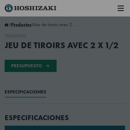
Men
Hoshizaki Spain
Productos
Jeu de tiroirs avec 2 x 1/2
760660210
JEU DE TIROIRS AVEC 2 X 1/2
PRESUPUESTO
ESPECIFICACIONES
ESPECIFICACIONES