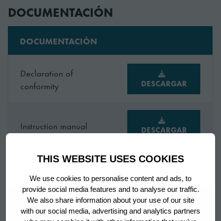
producto
con poca necesidad de espacio y en línea con los
DOCUMENTACIÓN
interiores modernos.
Período de
2 años en piezas y
DOCUMENTACIÓN
garantía
mano de obra
País de origen
Gran Bretaña
Declaration of
DESCARGAR
conformity
Filtros de agua
4HC-H Simple, 4HX
correspondientes
Cartucho de repuesto
Instruction manual
DESCARGAR
Ancho
350 mm
THIS WEBSITE USES COOKIES
ACCESORIOS
Ancho (en caja)
440 mm
We use cookies to personalise content and ads, to
provide social media features and to analyse our traffic.
Profundo
585 mm
NOMBRE DE
NÚMERO DE
We also share information about your use of our site
with our social media, advertising and analytics partners
ACCESORIO
ARTÍCULO