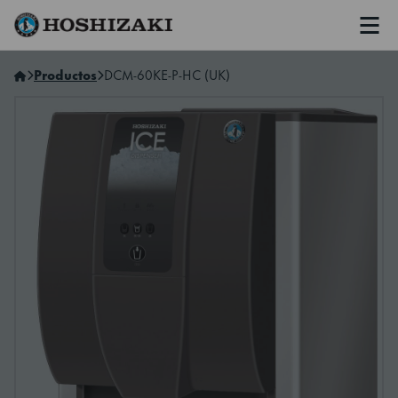
Men
Hoshizaki Spain
Productos
DCM-60KE-P-HC (UK)