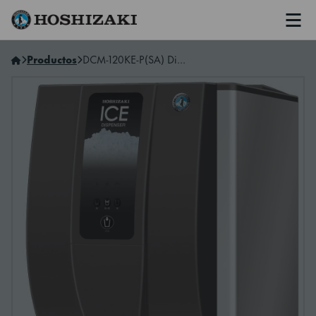
Men
Hoshizaki Spain
Productos
DCM-120KE-P(SA) Dispensador De Cubiletes De Hielo/Agua