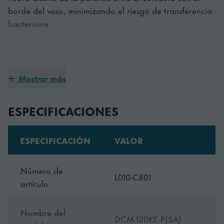
borde del vaso, minimizando el riesgo de transferencia
bacteriana.
Sostenible
Mostrar más
Los refrigerantes naturales utilizados en nuestros
fabricadores no sólo protegen el medioambiente, sino
ESPECIFICACIONES
que también optimizan el rendimiento y la capacidad
de producción.
ESPECIFICACIÓN
VALOR
Ajuste perfecto
Número de
L010-C801
artículo
Las compactas medidas de mm hacen de esta máquina
perfecta para espacios pequeños.
Nombre del
DCM-120KE-P(SA)