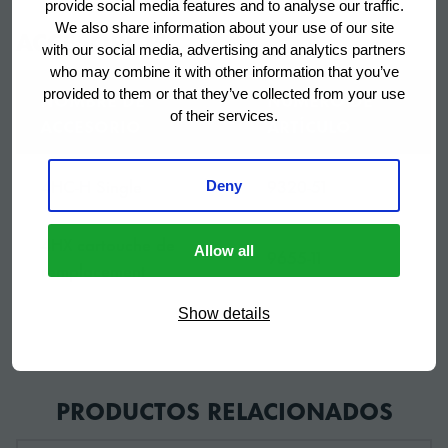
Accesorios
Cepillo, Kit de
provide social media features and to analyse our traffic.
We also share information about your use of our site
incluidos
instalación
ACCESORIOS
with our social media, advertising and analytics partners
who may combine it with other information that you’ve
Filtros de agua
4HC-H Simple, 4HX
provided to them or that they’ve collected from your use
NOMBRE DE
NÚMERO DE
correspondientes
Cartucho de repuesto
of their services.
ACCESORIO
ARTÍCULO
Ancho
350 mm
4HC-H Single
9320-51
Deny
Ancho (en caja)
440 mm
4HX cartouche de
Allow all
9655-11
remplacement
Profundo
585 mm
Show details
Profundo (en caja)
655 mm
PRODUCTOS RELACIONADOS
Altura
765 mm