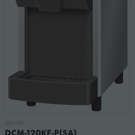
L010-C801
DCM-120KE-P(SA)