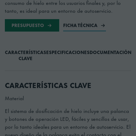
consumo de hielo entre los usuarios finales y, por lo
tanto, es ideal para un entorno de autoservicio.
PRESUPUESTO
FICHA TÉCNICA
CARACTERÍSTICAS
ESPECIFICACIONES
DOCUMENTACIÓN
A
CLAVE
CARACTERÍSTICAS CLAVE
Material
El sistema de dosificación de hielo incluye una palanca
y botones de operación LED, fáciles y sencillos de usar,
por lo tanto ideales para un entorno de autoservicio. El
nuevo diseño de la palanca evita el contacto con el