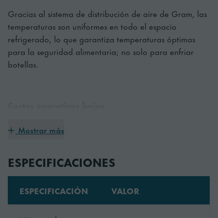
Gracias al sistema de distribución de aire de Gram, las
temperaturas son uniformes en todo el espacio
refrigerado, lo que garantiza temperaturas óptimas
para la seguridad alimentaria; no solo para enfriar
botellas.
Costes operativos bajos
La clase de eficiencia energética de COMPACT KG420L
Mostrar más
C DR G U es D. La serie COMPACT ofrece una gama
de unidades de refrigeración de gran eficiencia
ESPECIFICACIONES
energética para espacios reducidos.
ESPECIFICACIÓN
VALOR
Bajo nivel de ruido ambiente