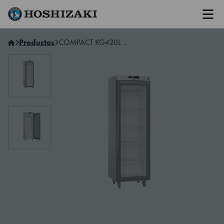
Men
Hoshizaki Spain
Productos
COMPACT KG420L C DR G U GLASS DOOR REFRIGERATOR