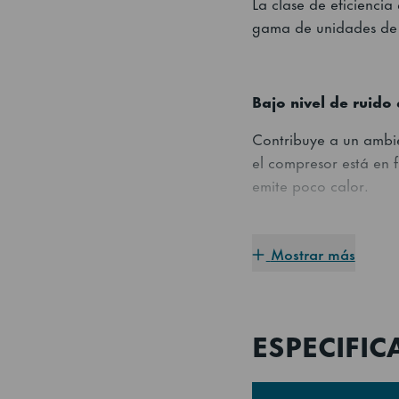
La clase de eficienc
gama de unidades de r
Bajo nivel de ruido
Contribuye a un ambi
el compresor está en 
emite poco calor.
Mostrar más
Higiene optima y d
Igual que todos los e
para simplificar las r
ESPECIFIC
los tiradores ergonóm