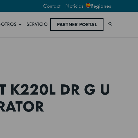
Contact
Noticias
Regiones
SOTROS
SERVICIO
PARTNER PORTAL
Buscar
 K220L DR G U
RATOR