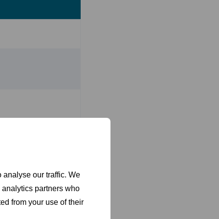
ilar, emparejar o
cluyen en columna,
as encima.
 analyse our traffic. We
d analytics partners who
ed from your use of their