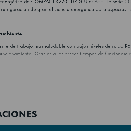
ia energética de COMPACT K220L DR G U es A++. La serie 
efrigeración de gran eficiencia energética para espacios r
 ambiente
ente de trabajo más saludable con bajos niveles de ruido 
funcionamiento. Gracias a los breves tiempos de funcionami
iseño ergonómico
quipos GRAM, la serie COMPACT ofrece varios extras en el 
utinas de limpieza. Unos de los extras que optimiza la segur
ACIONES
icos de altura completa.