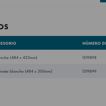
997 mm
0.441 m³
OS
197 kWh/year
CESORIO
NÚMERO DE
A++
blanche (484 x 433mm)
1519898
ISO 22041: 2019
sanisée blanche (484 x 300mm)
1519899
a
9.92 EEI