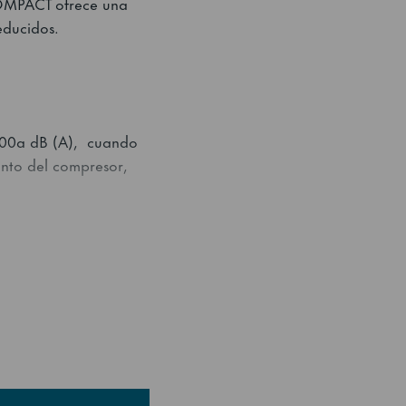
COMPACT ofrece una
educidos.
R600a dB (A), cuando
ento del compresor,
diseño, implementados
idad del operador son