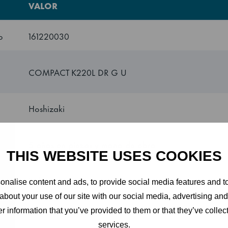
VALOR
labilidad
aca por su versatilidad, ya que estos equipos se pueden ap
o
161220030
otros elementos de la cocina. Las posibles combinaciones in
s en la pared e incluso combinaciones con hornos microond
COMPACT K220L DR G U
R G U viene con los siguientes extras:
Hoshizaki
COMPACT K220L DR G U utiliza refrigerante HC R600a
5 años en piezas y mano de obra
THIS WEBSITE USES COOKIES
ente de aire para una mejor conservación del producto
India
nalise content and ads, to provide social media features and to
rtura a derechas
about your use of our site with our social media, advertising an
ncluídos
REFRIGERATOR
r information that you’ve provided to them or that they’ve collect
services.