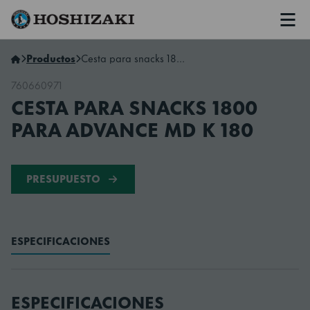
Men
Hoshizaki Spain
Productos
Cesta para snacks 1800 para ADVANCE MD K 180
760660971
CESTA PARA SNACKS 1800
PARA ADVANCE MD K 180
PRESUPUESTO
ESPECIFICACIONES
ESPECIFICACIONES