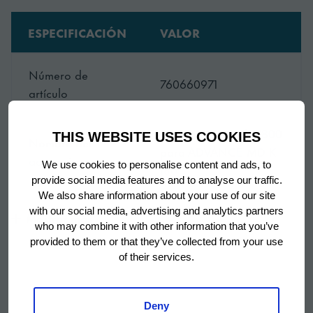
ESPECIFICACIÓN
VALOR
Número de
760660971
artículo
Cesta para snacks 1800
THIS WEBSITE USES COOKIES
Nombre del
para ADVANCE MD K
accesorio
We use cookies to personalise content and ads, to
180
provide social media features and to analyse our traffic.
We also share information about your use of our site
SKU
760660971
with our social media, advertising and analytics partners
Mostrar más
who may combine it with other information that you’ve
provided to them or that they’ve collected from your use
of their services.
Deny