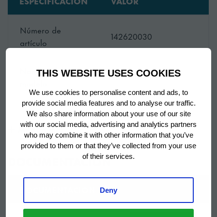
ESPECIFICACIÓN
VALOR
Seguridad integrada
Todos los equipos de la gama BAKER vienen con un
Número de
controlador equipado con funciones de seguridad.
142620030
artículo
Alarma de puerta, alarma de alta temperatura y
alarma de mantenimiento del condensador para evitar
Nombre del
sobrecalentamientos. El panel superior protege el
THIS WEBSITE USES COOKIES
Baker M 625 DR U
modelo
controlador de posibles salpicaduras.
We use cookies to personalise content and ads, to
provide social media features and to analyse our traffic.
Marca
Hoshizaki
We also share information about your use of our site
Multi-funcional
with our social media, advertising and analytics partners
Mostrar más
who may combine it with other information that you’ve
Período de
6 años en piezas y
La serie SF pueden ser utilizados como abatidores de
provided to them or that they’ve collected from your use
garantía
mano de obra
of their services.
temperatura, refrigeradores, congeladores o
DOCUMENTACIÓN
descongelador si es necesario. La serie GA también
País de origen
Turquia
puede usarse en continuo como congelador,
DOCUMENTACIÓN
Deny
refrigerador o probador.
Título
Refrigerator