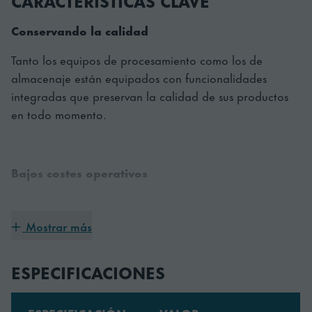
Conservando la calidad
Tanto los equipos de procesamiento como los de
almacenaje están equipados con funcionalidades
integradas que preservan la calidad de sus productos
en todo momento.
Bajos costes operativos
La tecnología de refrigeración eficiente implementada
en esta amplia gama de equipos de almacenamiento
Mostrar más
puede ayudar a ahorrar en costes operativos del día a
día.
ESPECIFICACIONES