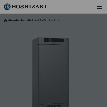
Men
Hoshizaki Spain
Productos
Baker M 625 DR U Refrigerator