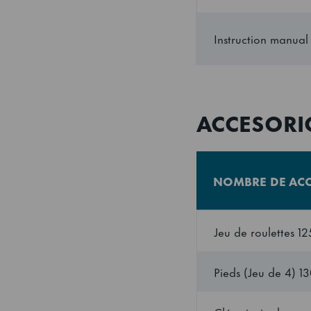
Profundo
Instruction manual
Profundo (en caja)
ACCESORI
Altura incluyendo
piernas (mínimo)
Altura incluyendo
NOMBRE DE AC
patas (máximo)
Jeu de roulettes 1
Altura (en caja)
Pieds (Jeu de 4) 1
Volumen (en caja)