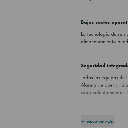
Bajos costes operat
La tecnología de refr
almacenamiento puede 
Seguridad integrad
Todos los equipos de
Alarma de puerta, al
sobrecalentamientos. 
Multi-funcional
Mostrar más
La serie SF pueden se