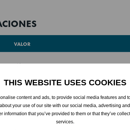
ecesario. La serie GA también puede usarse en continuo co
or.
ACIONES
naderos
VALOR
a características especialmente diseñadas para cubrir las 
a. Los equipos cumplen con las medidas estándar de las ba
146951010
tes se configuran de forma libre e individual.
THIS WEBSITE USES COOKIES
Baker GA 950 L DR
nalise content and ads, to provide social media features and to
about your use of our site with our social media, advertising an
Hoshizaki
r information that you’ve provided to them or that they’ve collect
services.