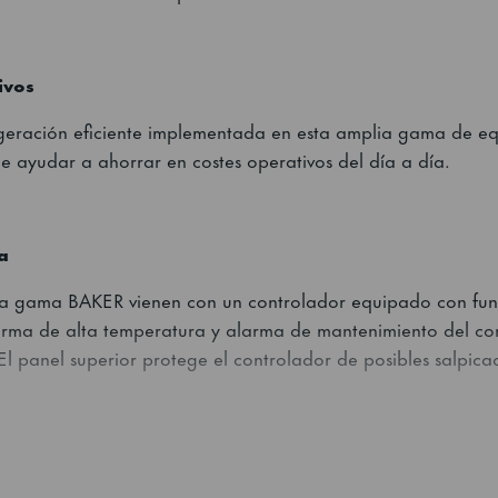
ivos
igeración eficiente implementada en esta amplia gama de e
ayudar a ahorrar en costes operativos del día a día.
a
 la gama BAKER vienen con un controlador equipado con fun
arma de alta temperatura y alarma de mantenimiento del co
El panel superior protege el controlador de posibles salpica
r utilizados como abatidores de temperatura, refrigeradores