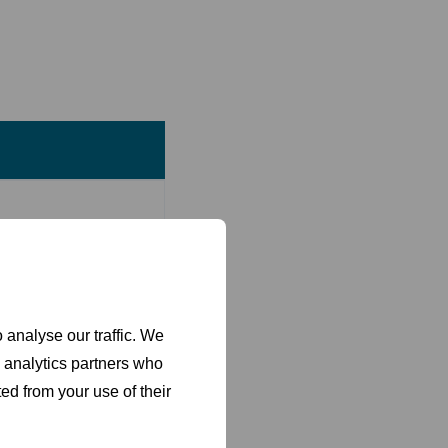
mo congelador,
necesidades de los
ndejas de panadería y
 analyse our traffic. We
d analytics partners who
ed from your use of their