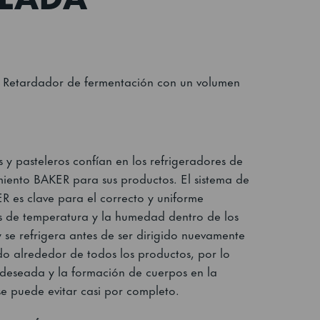
 Retardador de fermentación con un volumen
y pasteleros confían en los refrigeradores de
ento BAKER para sus productos. El sistema de
ER es clave para el correcto y uniforme
es de temperatura y la humedad dentro de los
y se refrigera antes de ser dirigido nuevamente
do alrededor de todos los productos, por lo
 deseada y la formación de cuerpos en la
se puede evitar casi por completo.