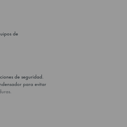
quipos de
ciones de seguridad.
ndensador para evitar
duras.
, congeladores o