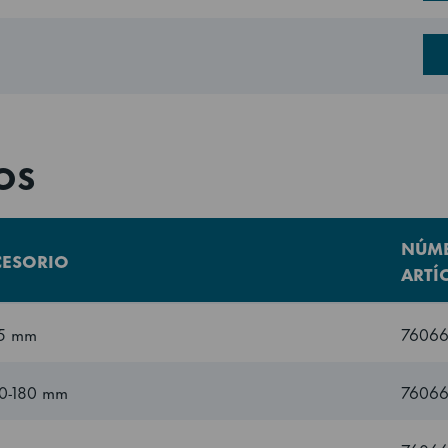
1087 mm
1190 mm
OS
2205 mm
NÚME
CESORIO
2255 mm
ARTÍ
25 mm
7606
2320 mm
30-180 mm
76066
2.54 m³