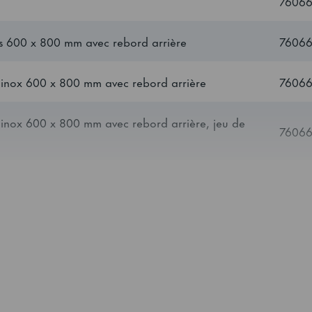
7606
Inserción longitudinal o transversal
gris 600 x 800 mm avec rebord arrière
7606
en inox 600 x 800 mm avec rebord arrière
76066
600 x 800 / 600 x 400
en inox 600 x 800 mm avec rebord arrière, jeu de
7606
50
pour BAKER 950
7606
25