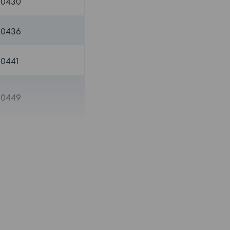
60430
60436
0441
60449
60542