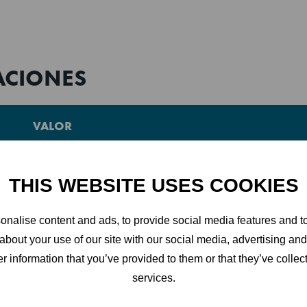
los de alcance, enrollado o enrollado para operaciones d
al o llave en mano.
ACIONES
VALOR
5BMA8DCRH-F1A3MC
THIS WEBSITE USES COOKIES
nalise content and ads, to provide social media features and to
PREMIER BCF RI M 150 CO2 1N DL
about your use of our site with our social media, advertising an
r information that you’ve provided to them or that they’ve collect
services.
Hoshizaki