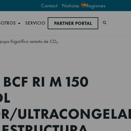
Contact
Noticias
Regiones
SOTROS
SERVICIO
PARTNER PORTAL
Buscar
rupo frigorífico remoto de CO₂
BCF RI M 150
DL
OR/ULTRACONGELA
. ESTRUCTURA