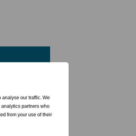
e pequeña o gran
 analyse our traffic. We
d analytics partners who
ed from your use of their