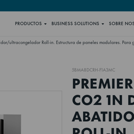
PRODUCTOS
BUSINESS SOLUTIONS
SOBRE NO
r/ultracongelador Roll-in. Estructura de paneles modulares. Para g
5BMA8DCRH-F1A3MC
PREMIER 
CO2 1N 
ABATID
ROLL-IN