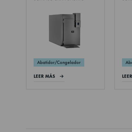
second package)
Roll-in. Estructura de
Roll
paneles modulares.
pan
Para grupo frigorífico
Para
Profundidad
remoto de CO₂
rem
interior
Altura
Altura (en caja)
Abatidor/Congelador
Ab
LEER MÁS
LEE
Height (packed,
second package)
Altura interior
Volumen (en caja)