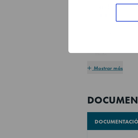
Período de
garantía
País de origen
Título
Mostrar más
Accesorios
incluidos
DOCUMEN
Equipado con
DOCUMENTACI
Por favor, observe