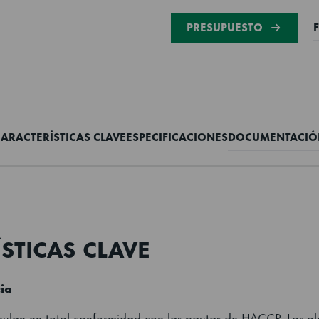
PRESUPUESTO
ARACTERÍSTICAS CLAVE
ESPECIFICACIONES
DOCUMENTACIÓ
STICAS CLAVE
ia
pulan en total conformidad con las pautas de HACCP. Las a