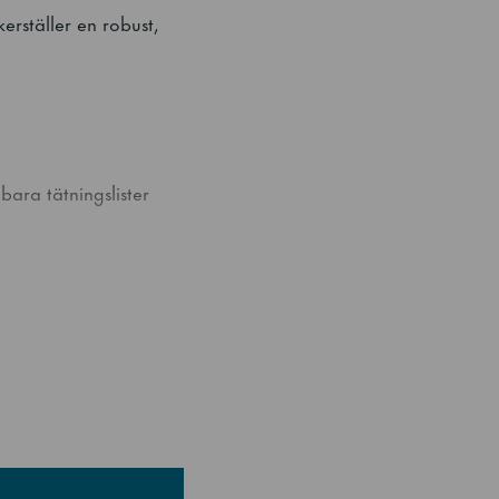
äkerställer en robust,
ara tätningslister
lare och säkerställer