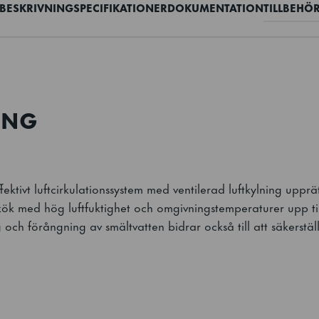
BESKRIVNING
SPECIFIKATIONER
DOKUMENTATION
TILLBEHÖ
ING
fektivt luftcirkulationssystem med ventilerad luftkylning uppr
kök med hög luftfuktighet och omgivningstemperaturer upp t
 och förångning av smältvatten bidrar också till att säkerställ