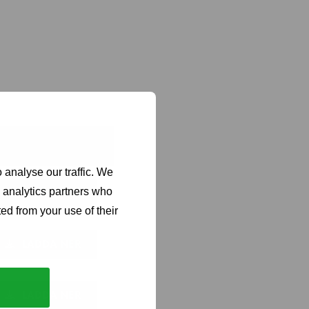
or sections each
LADDA NER
LADDA NER
LADDA NER