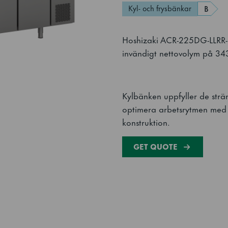
Kyl- och frysbänkar
B
Hoshizaki ACR-225DG-LLRR-R
invändigt nettovolym på 34
Kylbänken uppfyller de strän
optimera arbetsrytmen med 
konstruktion.
GET QUOTE