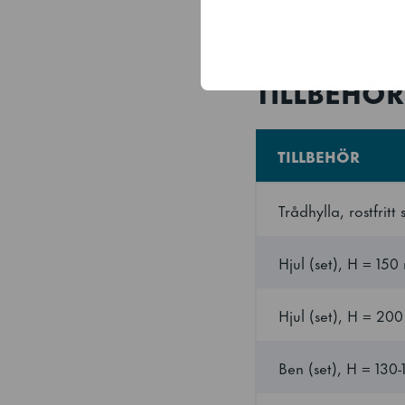
Höjd inklusive ben
Höjd (packad)
TILLBEHÖR
Volym (förpackad)
TILLBEHÖR
Elförbrukning
Trådhylla, rostfrit
Energieeffektivitets
Hjul (set), H = 15
Standard för
energieffektivitetsk
Hjul (set), H = 20
Energieffektivitets
Ben (set), H = 130
Antal hyllor