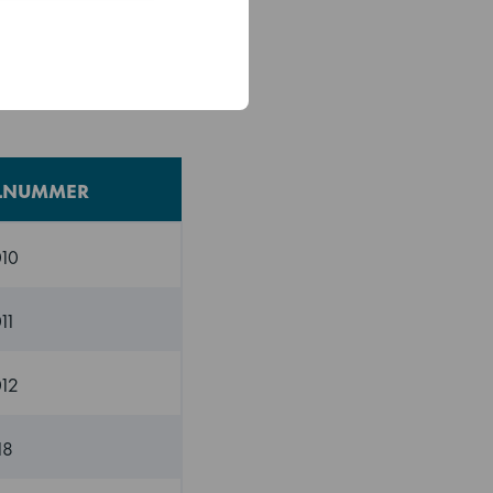
ELNUMMER
10
11
12
18