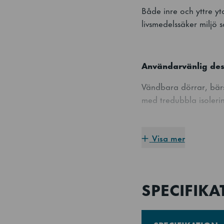
Både inre och yttre ytor
livsmedelssäker miljö 
Användarvänlig des
Vändbara dörrar, bärsk
med tredubbla isolerin
Visa mer
Underhåll och servi
Rengöringsfri, uttagb
stabil prestanda.
SPECIFIKA