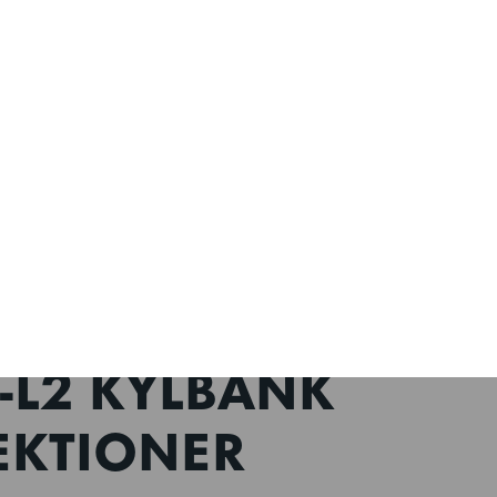
KONTAKTA OSS
NYHETER
Regioner
OM OSS
SERVICE
PARTNER PORTAL
Sök
 ACR-225DG-
S-L2 KYLBÄNK
EKTIONER