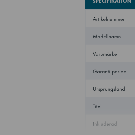
SPECIFIKATION
Artikelnummer
Modellnamn
Varumärke
Garanti period
Ursprungsland
Titel
We use cookies to perso
also share information 
Inkluderad
may combine it with othe