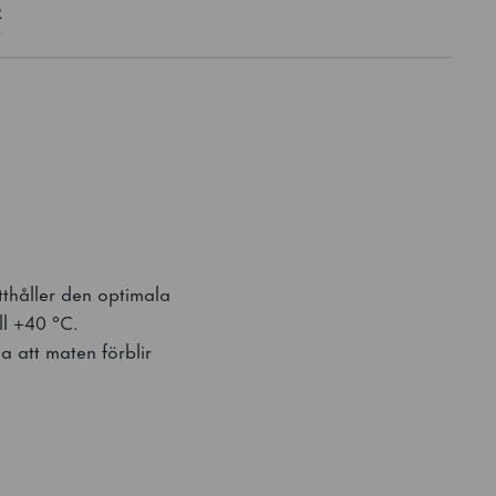
R
ätthåller den optimala
ill +40 °C.
a att maten förblir