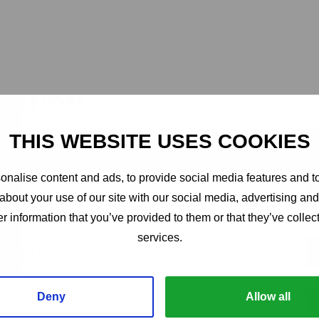
Flat worktop with 100 mm splashback, 4 do
with 2 grey shelves
Deny
Allow all
2246 mm
TATION
Show details
2295 mm
ON
700 mm
760 mm
formity
800 mm
Energy label
 (minimum)
925 mm