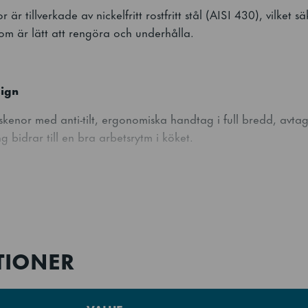
 är tillverkade av nickelfritt rostfritt stål (AISI 430), vilket s
som är lätt att rengöra och underhålla.
ign
enor med anti-tilt, ergonomiska handtag i full bredd, avtagb
g bidrar till en bra arbetsrytm i köket.
ce
ar kondensor minskar underhållskostnaderna, gör servicen enk
TIONER