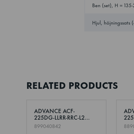
Ben (set), H = 13
Antal hyllor per se
Hjul, höjningssats
Hyllstorlek
Klimaklass
Max anslutningseff
RELATED PRODUCTS
Utsida
Interiör
ADVANCE ACF-
ADV
Läs mer om ADVANCE ACF-225DG-LLRR-RRC-L
Läs 
225DG-LLRR-RRC-L2
225
Bruttovikt
Frysbänk med 4
Kyl
899040842
889
sektioner
sek