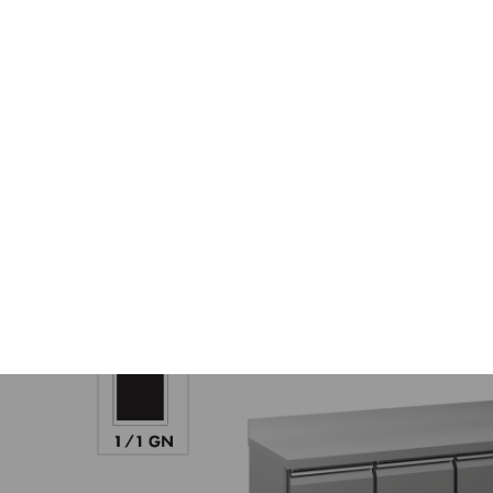
Hoshizaki Sweden
Products overview
ADVANCE ACR-225DG-LLRR-RRS