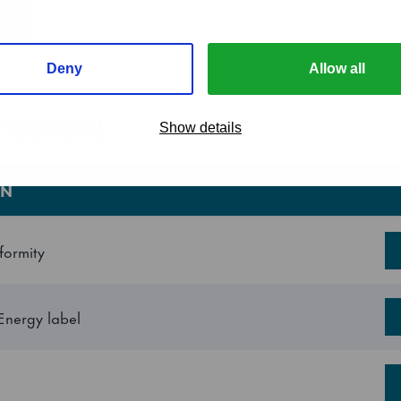
Toppskiva, 4 dörrar med 2 st grå tr
sektion
Deny
Allow all
2246 mm
TATION
Show details
2335 mm
ON
700 mm
820 mm
formity
700 mm
Energy label
1000 mm