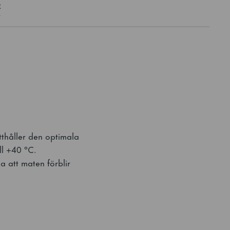
R
ätthåller den optimala
ill +40 °C.
a att maten förblir