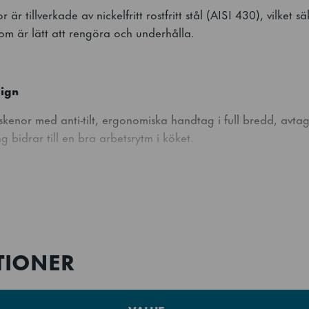
 är tillverkade av nickelfritt rostfritt stål (AISI 430), vilket s
som är lätt att rengöra och underhålla.
ign
enor med anti-tilt, ergonomiska handtag i full bredd, avtagb
g bidrar till en bra arbetsrytm i köket.
ce
ar kondensor minskar underhållskostnaderna, gör servicen enk
TIONER