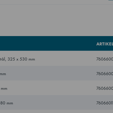
191 m³
3278 kWh/year
klass
D
ARTIK
ISO 22041: 2019
lassen
t stål, 325 x 530 mm
7606600
index (EEI)
74.79 EEI
0 mm
7606600
8
0 mm
7606600
ktion
2
-180 mm
7606601
1/1 djup