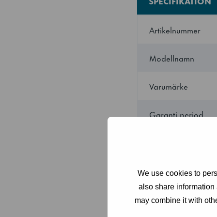
SPECIFIKATION
Artikelnummer
Modellnamn
Varumärke
Garanti period
Ursprungsland
Titel
We use cookies to perso
also share information 
Inkluderad
may combine it with othe