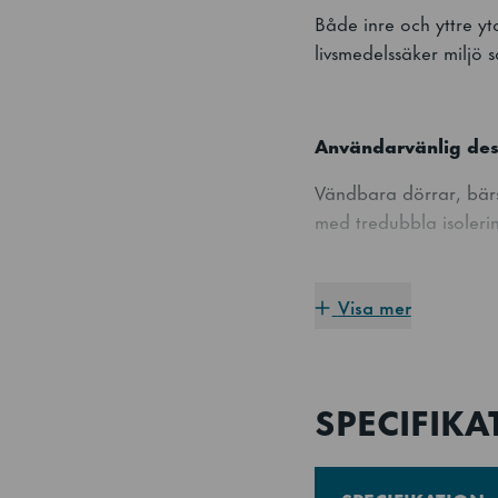
Både inre och yttre ytor
livsmedelssäker miljö 
Användarvänlig des
Vändbara dörrar, bärsk
med tredubbla isolerin
Visa mer
Underhåll och servi
Rengöringsfri, uttagb
stabil prestanda.
SPECIFIKA