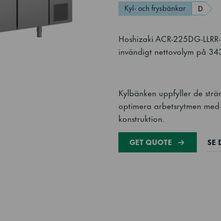
Kyl- och frysbänkar
D
Hoshizaki ACR-225DG-LLRR-
invändigt nettovolym på 34
Kylbänken uppfyller de strän
optimera arbetsrytmen med 
konstruktion.
GET QUOTE
SE 