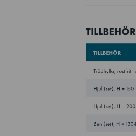
Volym (förpackad)
Elförbrukning
TILLBEHÖR
Energieeffektivitets
TILLBEHÖR
Standard för
energieffektivitetsk
Trådhylla, rostfrit
Energieffektivitets
Hjul (set), H = 15
Antal hyllor
Hjul (set), H = 20
Antal hyllor per se
Ben (set), H = 130
Hyllstorlek