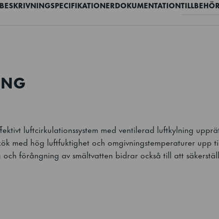
BESKRIVNING
SPECIFIKATIONER
DOKUMENTATION
TILLBEHÖ
ING
fektivt luftcirkulationssystem med ventilerad luftkylning uppr
kök med hög luftfuktighet och omgivningstemperaturer upp t
 och förångning av smältvatten bidrar också till att säkerställ