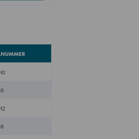
ELNUMMER
10
11
12
18