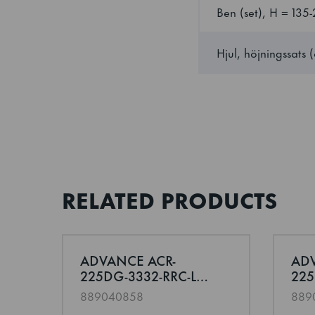
Ben (set), H = 13
Klimaklass
Hjul, höjningssats
Max anslutningseff
Utsida
Interiör
RELATED PRODUCTS
Bruttovikt
Nettovikt
ADVANCE ACR-
ADV
Läs mer om ADVANCE ACR-225DG-3332-RRC-L
Läs 
225DG-3332-RRC-L2
225
Isolering tjocklek
Kylbänk med 4
Kyl
889040858
889
sektioner
sek