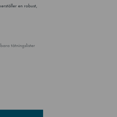
äkerställer en robust,
ara tätningslister
lare och säkerställer