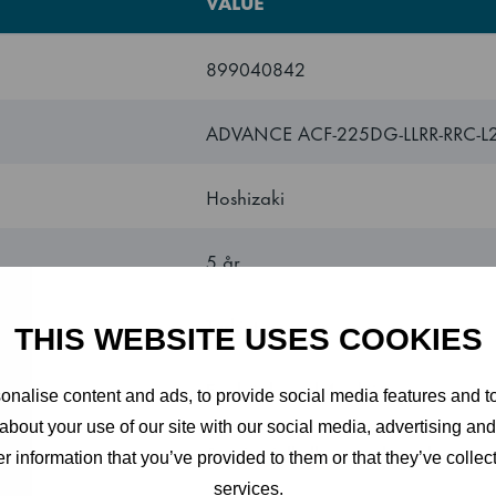
VALUE
899040842
ADVANCE ACF-225DG-LLRR-RRC-L
Hoshizaki
5 år
Turkiet
THIS WEBSITE USES COOKIES
Frysbänk med 4 sektioner
nalise content and ads, to provide social media features and to
about your use of our site with our social media, advertising an
2 grå trådhyllor per dörrsektion
r information that you’ve provided to them or that they’ve collect
services.