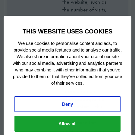
the website, such as
the number of visits,
average time spent
on the website and
THIS WEBSITE USES COOKIES
what pages have
been read.
We use cookies to personalise content and ads, to
hjActiveVie
provide social media features and to analyse our traffic.
Hotjar
This cookie contains
Bestän
We also share information about your use of our site
wportIds
an ID string on the
dig
with our social media, advertising and analytics partners
current session. This
who may combine it with other information that you’ve
contains non-
provided to them or that they’ve collected from your use
personal
of their services.
information on
what subpages the
Deny
visitor enters – this
information is used
to optimize the
Allow all
visitor's experience.