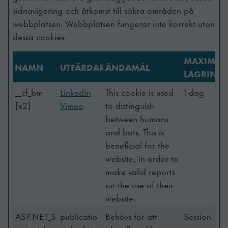
sidnavigering och åtkomst till säkra områden på
webbplatsen. Webbplatsen fungerar inte korrekt utan
dessa cookies.
MAXIMAL
NAMN
UTFÄRDARE
ÄNDAMÅL
LAGRINGS
__cf_bm
LinkedIn
This cookie is used
1 dag
[x2]
Vimeo
to distinguish
between humans
and bots. This is
beneficial for the
website, in order to
make valid reports
on the use of their
website.
ASP.NET_S
publicatio
Behövs för att
Session