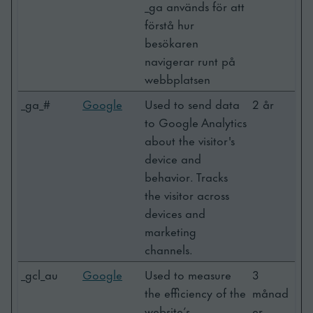
_ga används för att
förstå hur
besökaren
navigerar runt på
webbplatsen
_ga_#
Google
Used to send data
2 år
to Google Analytics
about the visitor's
device and
behavior. Tracks
the visitor across
devices and
marketing
channels.
_gcl_au
Google
Used to measure
3
the efficiency of the
månad
website’s
er