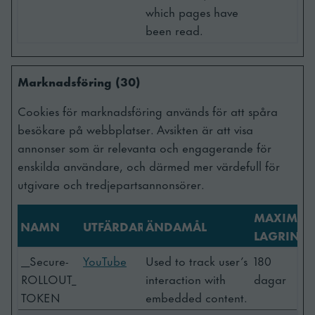
which pages have
been read.
Marknadsföring (30)
Cookies för marknadsföring används för att spåra
besökare på webbplatser. Avsikten är att visa
annonser som är relevanta och engagerande för
enskilda användare, och därmed mer värdefull för
utgivare och tredjepartsannonsörer.
MAXIMAL
NAMN
UTFÄRDARE
ÄNDAMÅL
LAGRINGS
__Secure-
YouTube
Used to track user’s
180
ROLLOUT_
interaction with
dagar
TOKEN
embedded content.