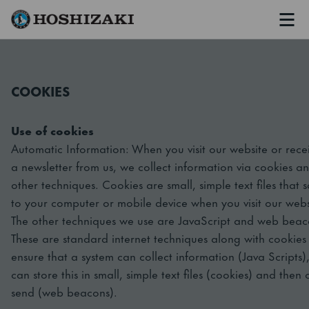
Men
Hoshizaki Sweden
COOKIES
Use of cookies
Automatic Information: When you visit our website or rece
a newsletter from us, we collect information via cookies a
other techniques. Cookies are small, simple text files that 
to your computer or mobile device when you visit our webs
The other techniques we use are JavaScript and web beac
These are standard internet techniques along with cookies
ensure that a system can collect information (Java Scripts)
can store this in small, simple text files (cookies) and then
send (web beacons).