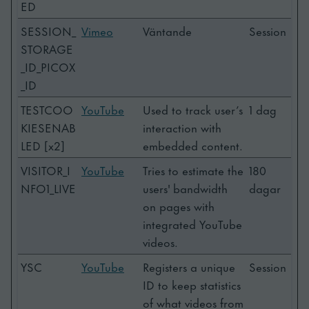
ED
SESSION_
Vimeo
Väntande
Session
STORAGE
_ID_PICOX
_ID
TESTCOO
YouTube
Used to track user’s
1 dag
KIESENAB
interaction with
LED [x2]
embedded content.
VISITOR_I
YouTube
Tries to estimate the
180
NFO1_LIVE
users' bandwidth
dagar
on pages with
integrated YouTube
videos.
YSC
YouTube
Registers a unique
Session
ID to keep statistics
of what videos from