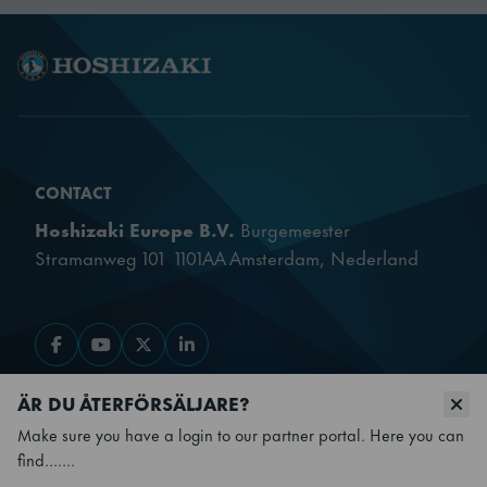
CONTACT
Hoshizaki Europe B.V.
Burgemeester
Stramanweg 101 1101AA Amsterdam, Nederland
Gå till Facebook
Gå till YouTube
Gå till X
Gå till LinkedIn
ÄR DU ÅTERFÖRSÄLJARE?
OUR PRODUCTS
Make sure you have a login to our partner portal. Here you can
find.......
QUICK LINKS