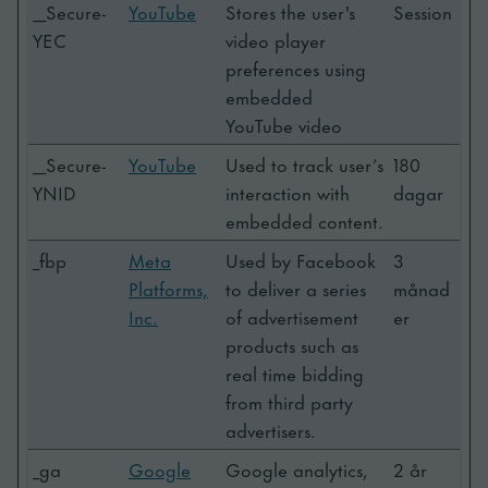
__Secure-
YouTube
Stores the user's
Session
YEC
video player
preferences using
embedded
YouTube video
__Secure-
YouTube
Used to track user’s
180
YNID
interaction with
dagar
embedded content.
_fbp
Meta
Used by Facebook
3
Platforms,
to deliver a series
månad
Inc.
of advertisement
er
products such as
real time bidding
from third party
advertisers.
_ga
Google
Google analytics,
2 år