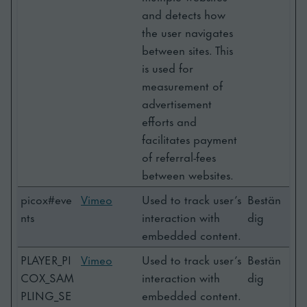
and detects how
the user navigates
between sites. This
is used for
measurement of
advertisement
efforts and
facilitates payment
of referral-fees
between websites.
picox#eve
Vimeo
Used to track user’s
Bestän
nts
interaction with
dig
embedded content.
PLAYER_PI
Vimeo
Used to track user’s
Bestän
COX_SAM
interaction with
dig
PLING_SE
embedded content.