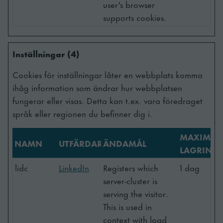
user's browser
supports cookies.
Inställningar (4)
Cookies för inställningar låter en webbplats komma
ihåg information som ändrar hur webbplatsen
fungerar eller visas. Detta kan t.ex. vara föredraget
språk eller regionen du befinner dig i.
MAXIMAL
NAMN
UTFÄRDARE
ÄNDAMÅL
LAGRINGS
lidc
LinkedIn
Registers which
1 dag
server-cluster is
serving the visitor.
This is used in
context with load