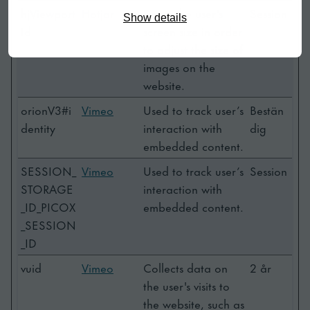
hjViewport
Hotjar
Saves the user's
Session
Show details
Id
screen size in order
to adjust the size of
images on the
website.
orionV3#i
Vimeo
Used to track user’s
Bestän
dentity
interaction with
dig
embedded content.
SESSION_
Vimeo
Used to track user’s
Session
STORAGE
interaction with
_ID_PICOX
embedded content.
_SESSION
_ID
vuid
Vimeo
Collects data on
2 år
the user's visits to
the website, such as