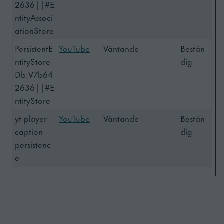
2636||#E
ntityAssoci
ationStore
PersistentE
YouTube
Väntande
Bestän
ntityStore
dig
Db:V7b64
2636||#E
ntityStore
yt-player-
YouTube
Väntande
Bestän
caption-
dig
persistenc
e