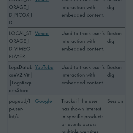
ORAGE_I
interaction with
dig
D_PICOX_I
embedded content.
D
LOCAL_ST
Vimeo
Used to track user’s
Bestän
ORAGE_I
interaction with
dig
D_VIMEO_
embedded content.
PLAYER
LogsDatab
YouTube
Used to track user’s
Bestän
aseV2:V#|
interaction with
dig
|LogsRequ
embedded content.
estsStore
pagead/1
Google
Tracks if the user
Session
p-user-
has shown interest
list/#
in specific products
or events across
multiple websites