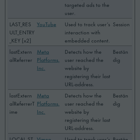
targeted ads to the
user.
LAST_RES
YouTube
Used to track user’s
Session
ULT_ENTRY
interaction with
_KEY [x2]
embedded content.
lastExtern
Meta
Detects how the
Bestän
alReferrer
Platforms,
user reached the
dig
Inc.
website by
registering their last
URL-address.
lastExtern
Meta
Detects how the
Bestän
alReferrerT
Platforms,
user reached the
dig
ime
Inc.
website by
registering their last
URL-address.
LOCAL_ST
Vimeo
Used to track user’s
Bestän