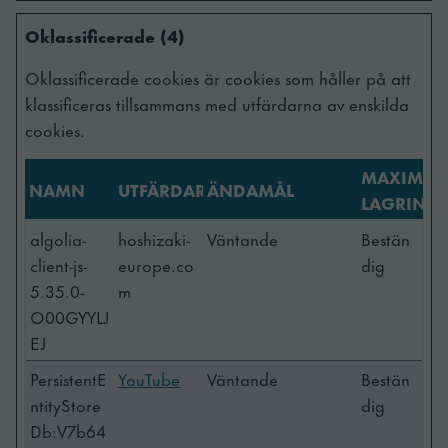
Oklassificerade (4)
Oklassificerade cookies är cookies som håller på att
klassificeras tillsammans med utfärdarna av enskilda
cookies.
MAXIMAL
NAMN
UTFÄRDARE
ÄNDAMÅL
LAGRINGS
algolia-
hoshizaki-
Väntande
Bestän
client-js-
europe.co
dig
5.35.0-
m
O00GYYLJ
EJ
PersistentE
YouTube
Väntande
Bestän
ntityStore
dig
Db:V7b64