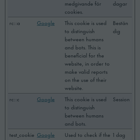
medgivande för
dagar
cookies.
rc::a
Google
This cookie is used
Bestän
to distinguish
dig
between humans
and bots. This is
beneficial for the
website, in order to
make valid reports
on the use of their
website.
rc::c
Google
This cookie is used
Session
to distinguish
between humans
and bots.
test_cookie
Google
Used to check if the
1 dag