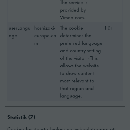
The service is
provided by
Vimeo.com.
userLangu
hoshizaki-
The cookie
1 år
age
europe.co
determines the
m
preferred language
and country-setting
of the visitor - This
allows the website
to show content
most relevant to
that region and
language.
Statistik (7)
Cookies för statistik hjälper en webbplatsägare att