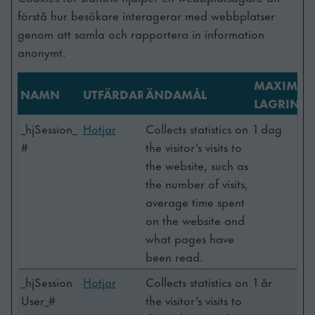
förstå hur besökare interagerar med webbplatser
genom att samla och rapportera in information
anonymt.
MAXIMAL
NAMN
UTFÄRDARE
ÄNDAMÅL
LAGRINGS
_hjSession_
Hotjar
Collects statistics on
1 dag
#
the visitor's visits to
the website, such as
the number of visits,
average time spent
on the website and
what pages have
been read.
_hjSession
Hotjar
Collects statistics on
1 år
User_#
the visitor's visits to