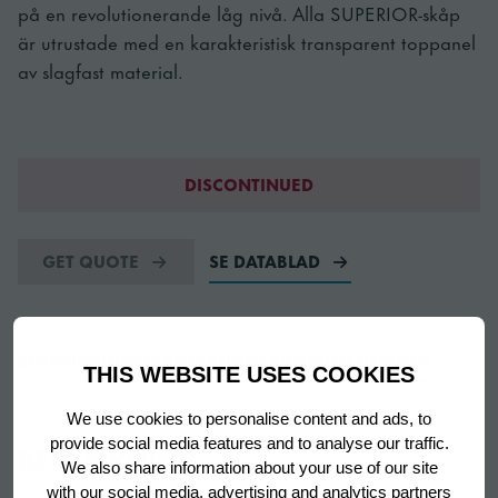
på en revolutionerande låg nivå. Alla SUPERIOR-skåp
är utrustade med en karakteristisk transparent toppanel
av slagfast material.
DISCONTINUED
GET QUOTE
SE DATABLAD
BESKRIVNING
SPECIFIKATIONER
DOKUMENTATION
THIS WEBSITE USES COOKIES
We use cookies to personalise content and ads, to
provide social media features and to analyse our traffic.
BESKRIVNING
We also share information about your use of our site
with our social media, advertising and analytics partners