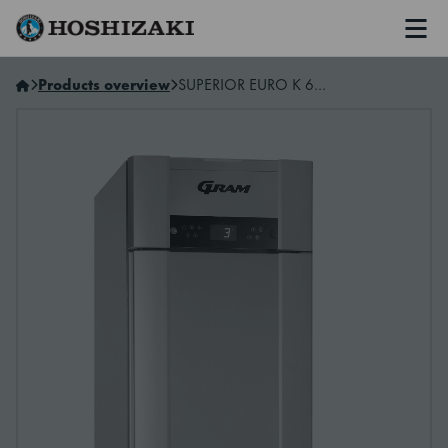
Men
Hoshizaki Sweden
Products overview
SUPERIOR EURO K 62 RAG C1 4S