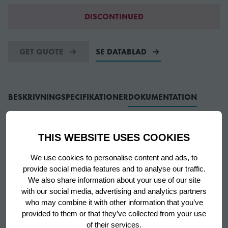
DISCONTINUED
GET QUOTE
SE DATABLAD
BESKRIVNING
SPECIFIKATIONER
DOKUMENTATION
THIS WEBSITE USES COOKIES
BESKRIVNING
We use cookies to personalise content and ads, to
Livsmedelssäkerhet
provide social media features and to analyse our traffic.
We also share information about your use of our site
Det effektiva luftcirkulationssystemet hjälper till att
with our social media, advertising and analytics partners
upprätthålla perfekta lagringstemperaturer. Utformad
who may combine it with other information that you’ve
för att snabbt återvinna innertemperaturen efter varje
provided to them or that they’ve collected from your use
dörröppning. Temperaturer för optimal
of their services.