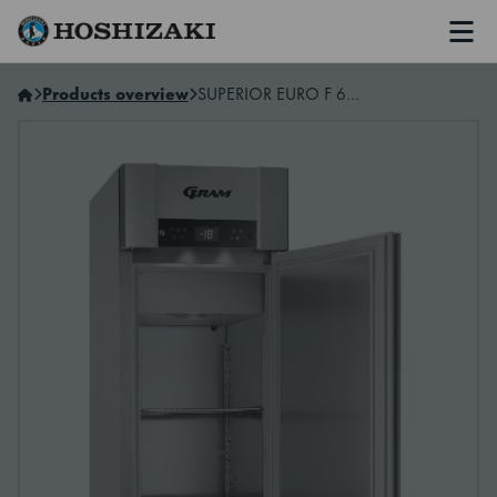
Men
Hoshizaki Sweden
Products overview
SUPERIOR EURO F 62 RAG C1 4S