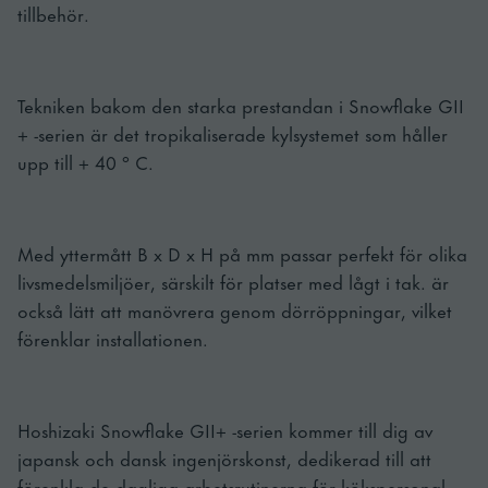
tillbehör.
Tekniken bakom den starka prestandan i Snowflake GII
+ -serien är det tropikaliserade kylsystemet som håller
upp till + 40 ° C.
Med yttermått B x D x H på mm passar perfekt för olika
livsmedelsmiljöer, särskilt för platser med lågt i tak. är
också lätt att manövrera genom dörröppningar, vilket
förenklar installationen.
Hoshizaki Snowflake GII+ -serien kommer till dig av
japansk och dansk ingenjörskonst, dedikerad till att
förenkla de dagliga arbetsrutinerna för kökspersonal