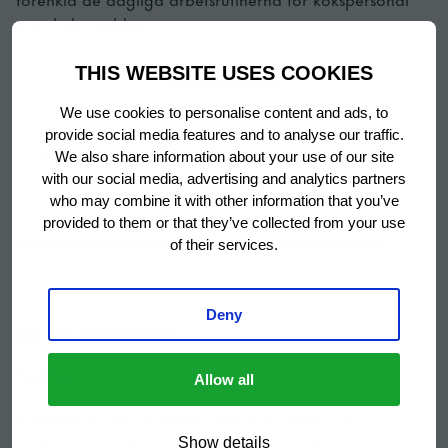
över hela världen.
THIS WEBSITE USES COOKIES
DISCONTINUED
We use cookies to personalise content and ads, to
provide social media features and to analyse our traffic.
GET QUOTE
SE DATABLAD
We also share information about your use of our site
with our social media, advertising and analytics partners
who may combine it with other information that you’ve
provided to them or that they’ve collected from your use
BESKRIVNING
SPECIFIKATIONER
DOKUMENTATION
of their services.
Deny
BESKRIVNING
Hållbar
Allow all
Köldmediet som används i alla Snowflake GII+ -
modeller är R290. Detta medel är en naturgas som
Show details