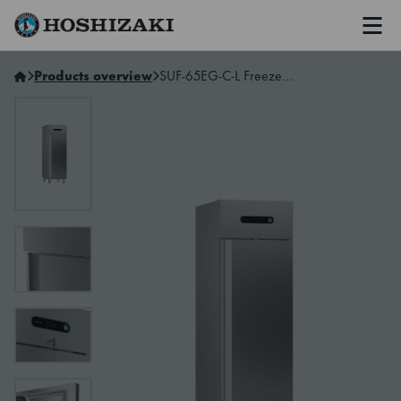
Men
Hoshizaki Sweden
Products overview
SUF-65EG-C-L Freezer Cabinet 2/1 GN