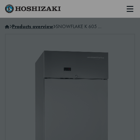
Men
Hoshizaki Sweden
Products overview
SNOWFLAKE K 605 RG L2 3N E Ett dörs kylskåp