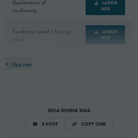
Declaration of
LADDA
NER
conformity
Höjd
2010 mm
Ecodesign label / Energy
Elförbrukning
809 kWh
LADDA
NER
label
Energieeffektivitetsklass
D
LADDA
Visa mer
Instruction manual
Energieffektivitetsindex
NER
62.3 EEI
(EEI)
Hyllstorlek
2/1 GN djup
Klimaklass
DELA DENNA SIDA
5
DELA VIA E-MAIL
COPY LINK
E-POST
COPY LINK
Max anslutningseffekt
278 kW