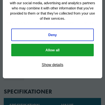
with our social media, advertising and analytics partners
who may combine it with other information that you’ve
Som en produkt som är designad och byggd för att
provided to them or that they’ve collected from your use
hålla länge så kombinerar detta kylskåp ett innovativt
of their services.
designkoncept, premiummaterial och smarta detaljer:
Deny
Minimalt med kalluftsförlust
Allow all
Dubbelisolerad och med extra breda tätningslister
hjälper till att hålla den kalla luften in i skåpet
Show details
Visa mer
Både interiör och exteriör är byggda av rostfritt stål
Antitilt mekanism: gjutna övergångar för att öka
SPECIFIKATIONER
livslängden och öka styvheten av skåpet
SPECIFIKATION
VALUE