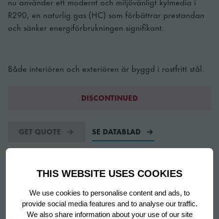
nu använder ett modernt och miljövänligt kylmedia i
R290, en naturlig gas (HC) som förbättrar prestandan
och sänker energiförbrukningen signifikant.
Både interiören och exteriören är byggd i rostfritt stål.
DISCONTINUED
GET QUOTE
SE DATABLAD
THIS WEBSITE USES COOKIES
BESKRIVNING
SPECIFIKATIONER
DOKUMENTATION
We use cookies to personalise content and ads, to
provide social media features and to analyse our traffic.
BESKRIVNING
We also share information about your use of our site