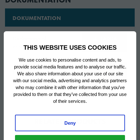
Titel
Snabbkyl/-frys
DOKUMENTATION
Inkluderad
Ingen
Declaration of
LADDA
Trelägesgivare (3
NER
conformity
THIS WEBSITE USES COOKIES
mätpunkter), avtagbart
Utrustad med
trådgaller för 1/1 GN
We use cookies to personalise content and ads, to
och/eller EN 600 x
provide social media features and to analyse our traffic.
LADDA
Instruction manual
400 mm
NER
We also share information about your use of our site
with our social media, advertising and analytics partners
who may combine it with other information that you’ve
Bredd
801.5 mm
provided to them or that they’ve collected from your use
of their services.
Bredd (packad)
874 mm
RELATED PRODUCTS
Deny
Bredd invändig
645 mm