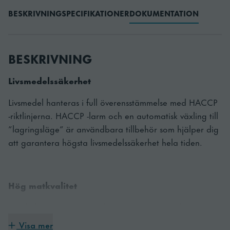
BESKRIVNING
SPECIFIKATIONER
DOKUMENTATION
BESKRIVNING
Livsmedelssäkerhet
Livsmedel hanteras i full överensstämmelse med HACCP
-riktlinjerna. HACCP -larm och en automatisk växling till
”lagringsläge” är användbara tillbehör som hjälper dig
att garantera högsta livsmedelssäkerhet hela tiden.
Hög matkvalitet
Smak, konsistens, utseende samt vitaminer och
näringsinnehåll bevaras. Användning av IFR -funktion
Visa mer