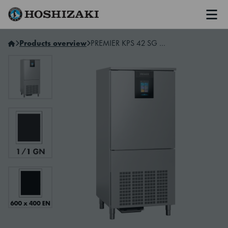
Men
Hoshizaki Sweden
Products overview
PREMIER KPS 42 SG Snabbkyl/-frys