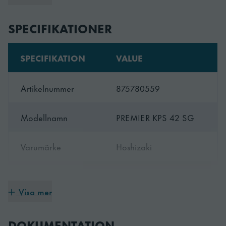
skyddar också mot ytfrysningskador.
SPECIFIKATIONER
Mångsidighet
SPECIFIKATION
VALUE
Erbjuder olika driftlägen: IFR -drift, tid eller temperatur
kontrollerad kylcykel. Upp till 20 anpassade cykler kan
Artikelnummer
875780559
lagras.
Modellnamn
PREMIER KPS 42 SG
Varumärke
Hoshizaki
Garanti period
3 år
Visa mer
Ursprungsland
Italien
DOKUMENTATION