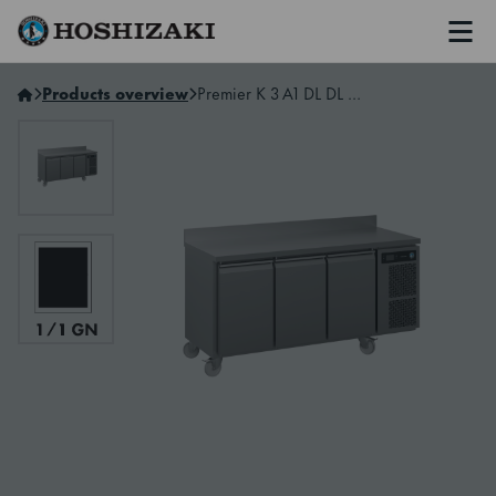
Men
Hoshizaki Sweden
Products overview
Premier K 3 A1 DL DL DR C U 3-Section Refrigerated Counter