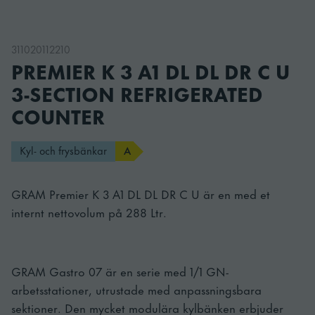
311020112210
PREMIER K 3 A1 DL DL DR C U
3-SECTION REFRIGERATED
COUNTER
Kyl- och frysbänkar
A
GRAM Premier K 3 A1 DL DL DR C U är en med et
internt nettovolum på 288 Ltr.
GRAM Gastro 07 är en serie med 1/1 GN-
arbetsstationer, utrustade med anpassningsbara
sektioner. Den mycket modulära kylbänken erbjuder