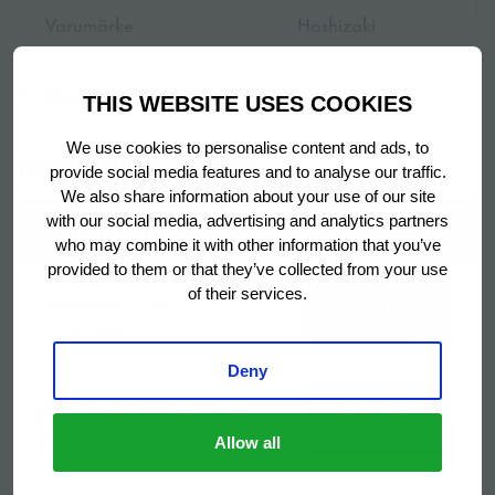
Varumärke
Hoshizaki
Hög standard i hygien
Garanti period
6 år
Kylbänken består nästan helt av släta ytor – den
Visa mer
THIS WEBSITE USES COOKIES
perfekta designen för enkel, snabb och grundlig
rengöring.
Ursprungsland
Turkiet
We use cookies to personalise content and ads, to
DOKUMENTATION
provide social media features and to analyse our traffic.
Droppnäsa på bänkskivorna för att förhindra att
We also share information about your use of our site
3-Section
vatten tränger in.
with our social media, advertising and analytics partners
DOKUMENTATION
Titel
Refrigerated
who may combine it with other information that you’ve
Bänkskivor med stänkskydd för att skydda din
Counter
provided to them or that they’ve collected from your use
of their services.
kylbänk från spill.
Declaration of
LADDA
NER
conformity
2 grå trådhyllor
Avtagbara utdrag och dörrpackningar för enkel
Inkluderad
per dörrsektion
rengöring.
Deny
Ecodesign label / Energy
LADDA
Svetsad insida med rundade hörn för att förhindra
Toppskiva, 2
NER
label
Allow all
att vätska tränger nu i konstruktionen.
dörrar med 2 st
Utrustad med
rostfria