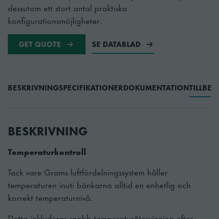
dessutom ett stort antal praktiska
konfigurationsmöjligheter.
GET QUOTE
SE DATABLAD
BESKRIVNING
SPECIFIKATIONER
DOKUMENTATION
TILLBE
BESKRIVNING
Temperaturkontroll
Tack vare Grams luftfördelningssystem håller
temperaturen inuti bänkarna alltid en enhetlig och
korrekt temperaturnivå.
Detta inkluderar snabb temperaturåtervinning efter