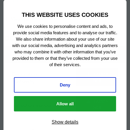
Varumärke
Hoshizaki
isoleringsområdet säkerställer en effektiv försegling,
minskar läckage av kall luft och ger optimal
THIS WEBSITE USES COOKIES
kyleffektivitet.
1 år på
Visa mer
Garanti period
reservdelar
We use cookies to personalise content and ads, to
provide social media features and to analyse our traffic.
DOKUMENTATION
We also share information about your use of our site
ERGONOMISK DESIGN
Ursprungsland
Turkiet
with our social media, advertising and analytics partners
PREMIER kyl- eller frysbänkar har olika ergonomiska
who may combine it with other information that you’ve
DOKUMENTATION
Kylbänk med 2
provided to them or that they’ve collected from your use
designfunktioner t.ex. hyllornas bärskenor har anti-tilt
sektioner utan
of their services.
funktion, lådor med stoppfunktion, extra långa
Titel
styring för externt
Declaration of
LADDA
teleskopskenor i lådorna samt handtag i full bredd.
NER
kylsystem
conformity
Deny
2 grå trådhyllor
STORT SORTIMENT
Inkluderad
LADDA
Instruction manual
Allow all
per dörrsektion
NER
En PREMIER kylbänk kan anpassas efter individuella
behov och köksförutsättningar. Välj från ett stort
Toppskiva, 2
Show details
sortiment av kyl- eller frysbänk med olika kombinationer
dörrar med 2 st