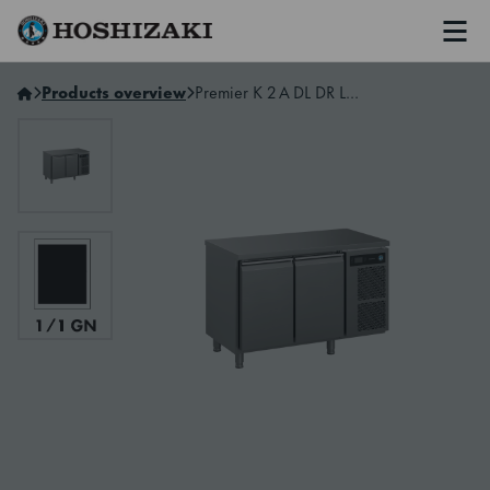
Men
Hoshizaki Sweden
Products overview
Premier K 2 A DL DR L E CO2 Kylbänk med 2 sektioner utan styring för externt kylsystem