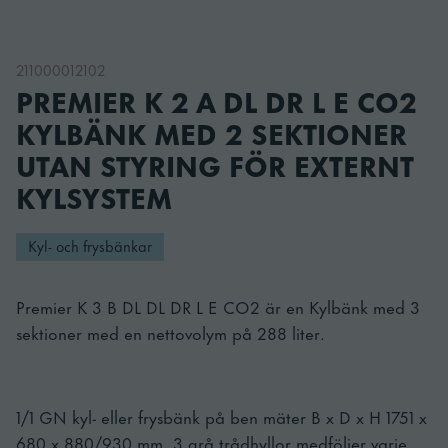
211000012102
PREMIER K 2 A DL DR L E CO2
KYLBÄNK MED 2 SEKTIONER
UTAN STYRING FÖR EXTERNT
KYLSYSTEM
Kyl- och frysbänkar
Premier K 3 B DL DL DR L E CO2 är en Kylbänk med 3
sektioner med en nettovolym på 288 liter.
1/1 GN kyl- eller frysbänk på ben mäter B x D x H 1751 x
680 x 880/930 mm. 3 grå trådhyllor medföljer varje