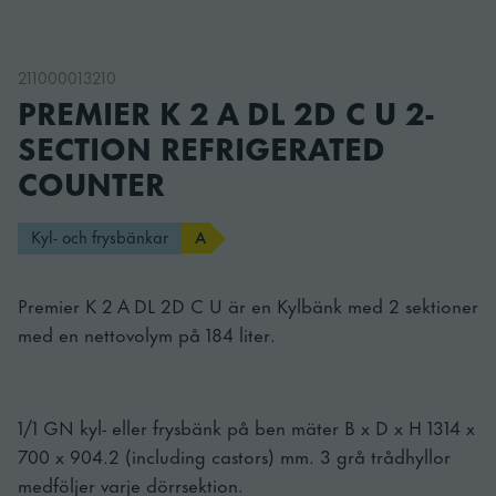
211000013210
PREMIER K 2 A DL 2D C U 2-
SECTION REFRIGERATED
COUNTER
Kyl- och frysbänkar
A
Premier K 2 A DL 2D C U är en Kylbänk med 2 sektioner
med en nettovolym på 184 liter.
1/1 GN kyl- eller frysbänk på ben mäter B x D x H 1314 x
700 x 904.2 (including castors) mm. 3 grå trådhyllor
medföljer varje dörrsektion.