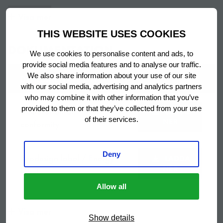
kyleffektivitet.
Garanti period
6 år
Visa mer
THIS WEBSITE USES COOKIES
Ursprungsland
Turkiet
DOKUMENTATION
ERGONOMISK DESIGN
We use cookies to personalise content and ads, to
provide social media features and to analyse our traffic.
2-Section
PREMIER kyl- eller frysbänkar har olika ergonomiska
We also share information about your use of our site
DOKUMENTATION
Titel
Refrigerated
designfunktioner t.ex. hyllornas bärskenor har anti-tilt
with our social media, advertising and analytics partners
Counter
who may combine it with other information that you’ve
funktion, lådor med stoppfunktion, extra långa
provided to them or that they’ve collected from your use
Declaration of
LADDA
teleskopskenor i lådorna samt handtag i full bredd.
of their services.
NER
conformity
2 grå trådhyllor
Inkluderad
per dörrsektion
STORT SORTIMENT
Deny
Ecodesign label / Energy
LADDA
Toppskiva, 2
NER
label
En PREMIER kylbänk kan anpassas efter individuella
dörrar med 3 st
Utrustad med
Allow all
behov och köksförutsättningar. Välj från ett stort
grå gallerhyllor
sortiment av kyl- eller frysbänk med olika kombinationer
LADDA
per fack.
Visa mer
Instruction manual
av bänkskivor, isoleringsbrickor, vändbara dörrar, lådor
NER
Show details