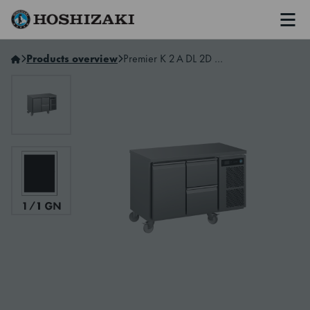
Men
Hoshizaki Sweden
Products overview
Premier K 2 A DL 2D C U 2-Section Refrigerated Counter