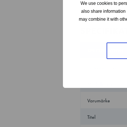
Visa mer
We use cookies to perso
Finns som räckvidds-, 
also share information 
Delleverans eller nycke
may combine it with othe
SPECIFIKA
SPECIFIKATION
Artikelnummer
Modellnamn
Varumärke
Titel