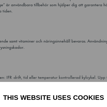
läge” är användbara tillbehör som hjälper dig att garantera h
a tiden.
ende samt vitaminer och näringsinnehåll bevaras. Användning
rysningskador.
en: IFR -drift, tid eller temperatur kontrollerad kylcykel. Upp
THIS WEBSITE USES COOKIES
erlägsenhet