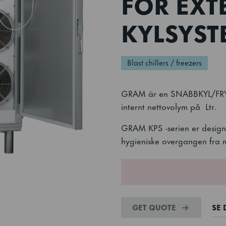
FÖR EXT
KYLSYST
Blast chillers / freezers
GRAM är en SNABBKYL/FRY
internt nettovolym på Ltr.
GRAM KPS -serien er designet
hygieniske overgangen fra ma
GET QUOTE
SE 