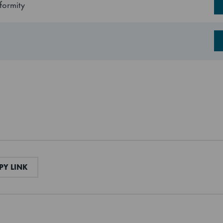
formity
Nickelfritt rostfritt stål
Rostfritt
200 kg
Cyclopentane
Tillgänglig som SF-1 modell för Hounö type 1
230V, 50Hz
AIL
COPY LINK
Y LINK
e
-25/+10°C
90