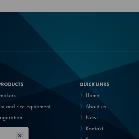
90
Centralkylda modeller finns med kylmedia:
R448A, R449A, R452A, R455A
860900501
PRODUCTS
QUICK LINKS
emakers
Home
hi and rice equipment
About us
rigeration
News
pensers
Kontakt
Service