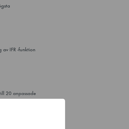
ögsta
 av IFR -funktion
 till 20 anpassade