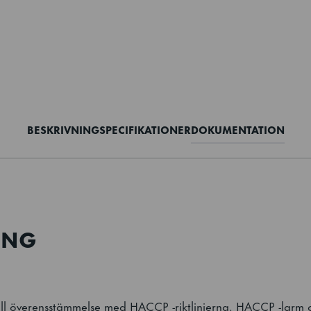
BESKRIVNING
SPECIFIKATIONER
DOKUMENTATION
ING
full överensstämmelse med HACCP -riktlinjerna. HACCP -larm 