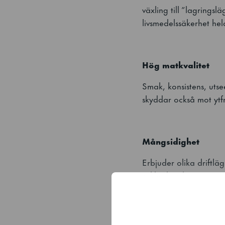
växling till ”lagrings
livsmedelssäkerhet hel
Hög matkvalitet
Smak, konsistens, utse
skyddar också mot ytf
Mångsidighet
Erbjuder olika driftläg
cykler kan lagras.
Modularitet och öv