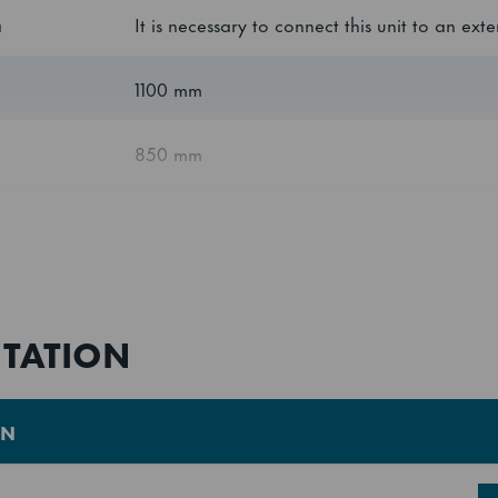
a
It is necessary to connect this unit to an exte
1100 mm
850 mm
1985 mm
–
0.11 kWh/kg
kg)
TATION
–
0.28 kWh/kg
)
ON
Rational type SCC 201