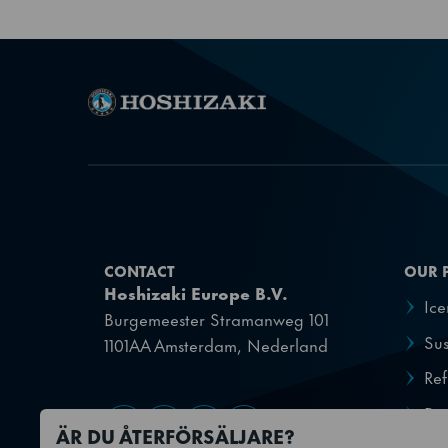
Fryskapacitet
Kylmedietyp
SKU
CONTACT
OUR 
Hoshizaki Europe B.V.
Ic
Burgemeester Stramanweg 101
Sus
1101AA Amsterdam, Nederland
Ref
Dis
Gå till Facebook
Gå till YouTube
Gå till X
Gå till LinkedIn
ÄR DU ÅTERFÖRSÄLJARE?