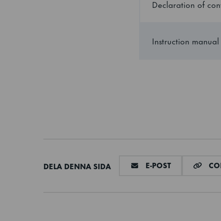
Declaration of con
Utsida
Instruction manual
Interiör
Bruttovikt
Isoleringstyp
Alternativ
Elektrisk anslutning
DELA VIA E-M
E-POST
COP
DELA DENNA SIDA
Temperaturområd
Kylkapacitet