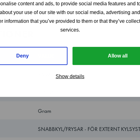
nalise content and ads, to provide social media features and to
inrullnings- eller genomrullningsmodeller för små eller stora o
about your use of our site with our social media, advertising an
l.
r information that you’ve provided to them or that they’ve collect
TIONER
services.
VALUE
Deny
Allow all
860900501
Show details
KPS 90 SF-2
Gram
SNABBKYL/FRYSAR - FÖR EXTERNT KYLSYS