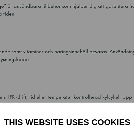
läge” är användbara tillbehör som hjälper dig att garantera h
a tiden.
ende samt vitaminer och näringsinnehåll bevaras. Användning
rysningskador.
en: IFR -drift, tid eller temperatur kontrollerad kylcykel. Upp
THIS WEBSITE USES COOKIES
erlägsenhet