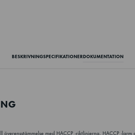
BESKRIVNING
SPECIFIKATIONER
DOKUMENTATION
ING
full överensstämmelse med HACCP -riktlinjerna. HACCP -larm 