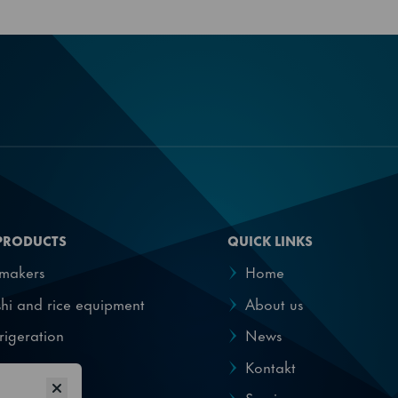
Centralkylda modeller finns med kylmedia:
R448A, R449A, R452A, R455A
860900040
PRODUCTS
QUICK LINKS
emakers
Home
hi and rice equipment
About us
rigeration
News
pensers
Kontakt
Service