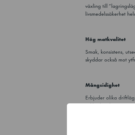
växling till ”lagrings
livsmedelssäkerhet hel
Hög matkvalitet
Smak, konsistens, utse
skyddar också mot ytf
Mångsidighet
Erbjuder olika driftläg
cykler kan lagras.
Modularitet och öv