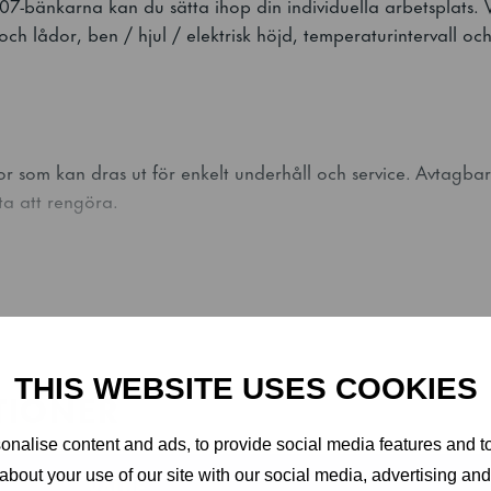
änkarna kan du sätta ihop din individuella arbetsplats. V
ch lådor, ben / hjul / elektrisk höjd, temperaturintervall och
 som kan dras ut för enkelt underhåll och service. Avtagbar
ta att rengöra.
ien
ästan helt av släta ytor – den perfekta designen för enkel, 
THIS WEBSITE USES COOKIES
TIONER
kivorna för att förhindra att vatten tränger in.
nalise content and ads, to provide social media features and to
kskydd för att skydda din kylbänk från spill.
about your use of our site with our social media, advertising an
VALUE