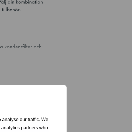
älj din kombination
 tillbehör.
a kondensfilter och
snabb och grundlig
 analyse our traffic. We
d analytics partners who