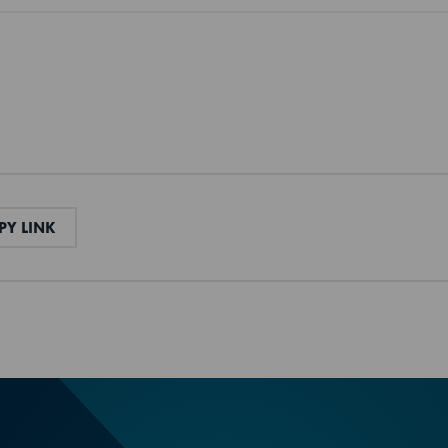
50 mm
Cyclopentane
H = 125-200 mm (L)
263 l
AIL
COPY LINK
Y LINK
230V, 50Hz
e
+2/+12°C
506 l