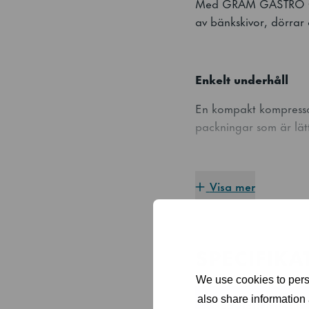
Med GRAM GASTRO 07-b
av bänkskivor, dörrar o
Enkelt underhåll
En kompakt kompressor
packningar som är lät
Hög standard i hyg
Visa mer
Kylbänken består n
rengöring.
SPECIFIKA
Droppnäsa på bänks
We use cookies to perso
Bänkskivor med stän
also share information 
SPECIFIKATION