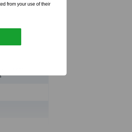
ed from your use of their
ruktionen.
 2 stainless
s
öva tippas.