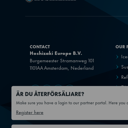
Volym, netto
Dörtyp
Kylkapacitet
CONTACT
OUR 
CO2-ekvivalent
Hoshizaki Europe B.V.
Ic
Burgemeester Stramanweg 101
Sus
1101AA Amsterdam, Nederland
GWP
Ref
Kylmedel
Dis
Gå till Facebook
Gå till YouTube
Gå till X
Gå till LinkedIn
ÄR DU ÅTERFÖRSÄLJARE?
Kylmedietyp
Make sure you have a login to our partner portal. Here you ca
Register here
SKU