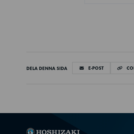
Isolering tjocklek
Isoleringstyp
Ben / Hjul
Netto nyttovolym
DELA VIA E-M
E-POST
COP
DELA DENNA SIDA
Elektrisk anslutning
Temperaturområd
Volym, brutto