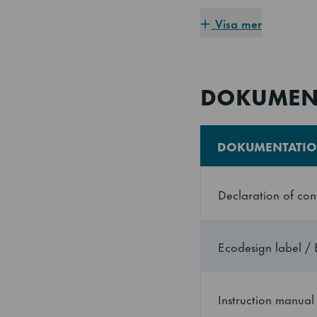
(minimum)
Visa mer
Höjd inklusive ben
(max)
DOKUMEN
Energieeffektivitets
DOKUMENTATI
Hyllstorlek
Utsida
Declaration of con
Interiör
Ecodesign label / 
Bruttovikt
Instruction manual
Nettovikt