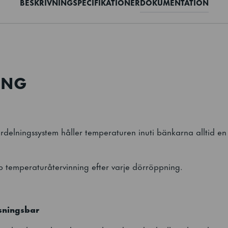
BESKRIVNING
SPECIFIKATIONER
DOKUMENTATION
ING
rdelningssystem håller temperaturen inuti bänkarna alltid en
b temperaturåtervinning efter varje dörröppning.
sningsbar