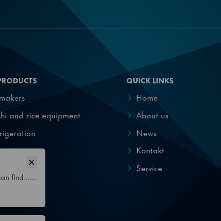
263 l
Isolerad dörr
386
PRODUCTS
QUICK LINKS
0.23 kg
emakers
Home
hi and rice equipment
About us
3 GWP
rigeration
News
0.07 kg
pensers
Kontakt
Service
R290
n find.......
861800549