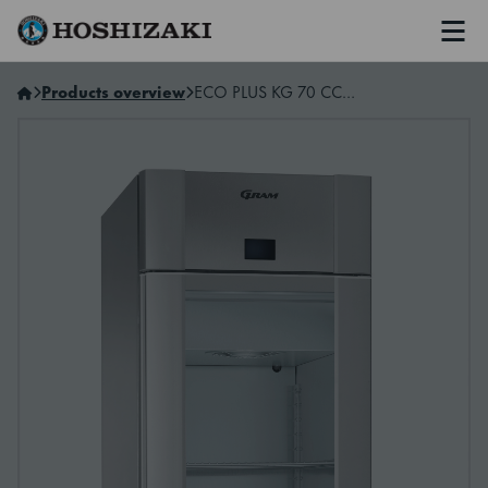
Men
Hoshizaki Sweden
Products overview
ECO PLUS KG 70 CCF CO2 L2 4S A (29×71)