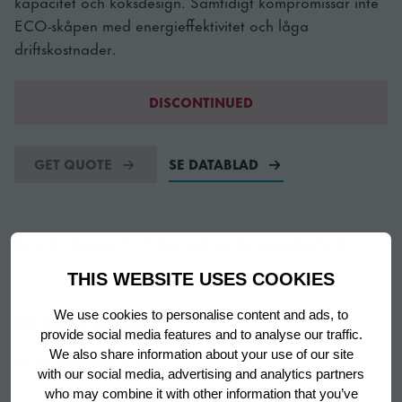
kapacitet och köksdesign. Samtidigt kompromissar inte
ECO-skåpen med energieffektivitet och låga
driftskostnader.
DISCONTINUED
GET QUOTE
SE DATABLAD
BESKRIVNING
SPECIFIKATIONER
DOKUMENTATION
THIS WEBSITE USES COOKIES
BESKRIVNING
We use cookies to personalise content and ads, to
provide social media features and to analyse our traffic.
We also share information about your use of our site
Livsmedelssäkerhet
with our social media, advertising and analytics partners
who may combine it with other information that you’ve
Det effektiva luftcirkulationssystemet hjälper till att