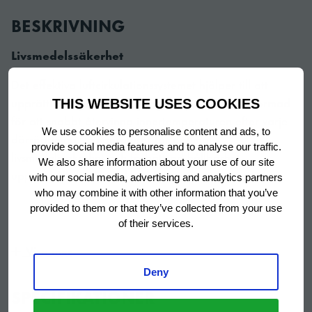
BESKRIVNING
Livsmedelssäkerhet
Det effektiva luftcirkulationssystemet hjälper till att
upprätthålla perfekta lagringstemperaturer. Utformad
THIS WEBSITE USES COOKIES
för att snabbt återvinna innertemperaturen efter varje
We use cookies to personalise content and ads, to
dörröppning. Temperaturer för optimal
provide social media features and to analyse our traffic.
livsmedelssäkerhet och förbättrad hållbarhet
We also share information about your use of our site
upprätthålls för klimatklass 5.
with our social media, advertising and analytics partners
who may combine it with other information that you’ve
provided to them or that they’ve collected from your use
of their services.
Låga kostnader
Visa mer
Spårning och kontroll av livstidskostnader för utrustning
Deny
är nyckeln till alla framgångsrika professionella kök.
SPECIFIKATIONER
Alla ECO-skåp slår till med utmärkt energiklass och