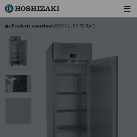
Men
Hoshizaki Sweden
Products overview
ECO PLUS F 70 RAG L2 4N