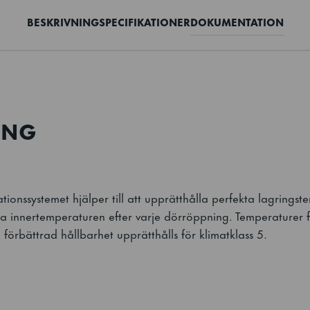
BESKRIVNING
SPECIFIKATIONER
DOKUMENTATION
ING
lationssystemet hjälper till att upprätthålla perfekta lagring
na innertemperaturen efter varje dörröppning. Temperaturer 
 förbättrad hållbarhet upprätthålls för klimatklass 5.