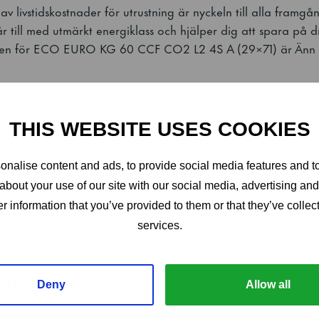
v livstidskostnader för utrustning är nyckeln till alla framgå
r till med utmärkt energiklass och hjälper dig att spara på d
assen för ECO EURO KG 60 CCF CO2 L2 4S A (29×71) är Änn i
THIS WEBSITE USES COOKIES
l en hälsosammare arbetsmiljö med låga ljudnivåer på cirka 4
.
nalise content and ads, to provide social media features and to
about your use of our site with our social media, advertising an
r information that you’ve provided to them or that they’ve collect
isk design
services.
hörnen och den släta ytan blir ofta rengöringsrutiner en sna
ängande dörrar med handtag i full höjd som ger enkel åtkoms
TIONER
öppnaren kan placeras på vänster eller höger sida.
Deny
Allow all