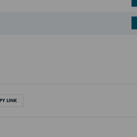
l
Cyclopentane
H = 125-200 mm (L)
322 l
230V, 50Hz
e
+2/+12°C
465 l
AIL
COPY LINK
Y LINK
322 l
Glasdörr