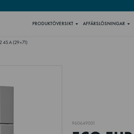
PRODUKTÖVERSIKT
AFFÄRSLÖSNINGAR
 4S A (29×71)
960649001