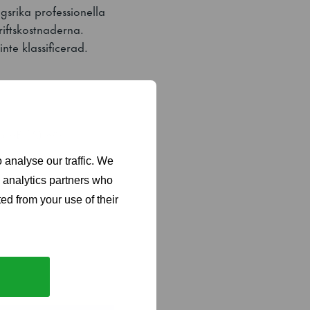
ngsrika professionella
riftskostnaderna.
nte klassificerad.
5 dB (A) när
 analyse our traffic. We
d analytics partners who
ed from your use of their
bb och enkel uppgift.
t för rengöring. Den