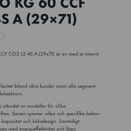
O KG 60 CCF
S A (29×71)
CO2 L2 4S A (29x71) är en med et internt
laritet bland våra kunder inom alla segment
elssektorn.
a utbudet av modeller för olika
ten. Serien rymmer olika och specifika behov
t, kapacitet och köksdesign. Samtidigt
en med energieffektivitet och låga