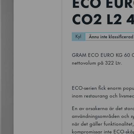
ECO EUR
CO2 L2 4
Kyl
Ännu inte klassificerad
GRAM ECO EURO KG 60 CCF 
nettovolum på 322 Ltr.
ECO-serien fick enorm popu
inom restaurang och livsmed
En av orsakerna är det stor
användningsområden och syf
när det gäller funktionalite
kompromissar inte ECO-skåp