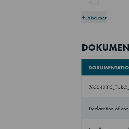
Höjd
Visa mer
Energieeffektivitets
Hyllstorlek
DOKUMEN
Utsida
DOKUMENTATI
Interiör
Bruttovikt
765042315_EURO
Nettovikt
Declaration of con
Isolering tjocklek