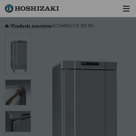
Men
Hoshizaki Sweden
Products overview
COMPACT K 310 RH 60 HZ LM 3M