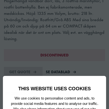
Högerhängd vändbar dörr, lås, 3 rostfria marinhyllor, 1
rostfri bottenhylla. Ben ej fabriksmonterade, men
medskickas. Höjd: 1335 mm Volym, brutto: 218 ltr.
Utvändig/Invändig: Rostfritt/Grå ABS Med sina bredde
på 60 cm och djup på 64 cm er COMPACT skåpen
idealisk när det är ont om plats. Välj evt. en vägghängd
lösning.
DISCONTINUED
GET QUOTE
SE DATABLAD
THIS WEBSITE USES COOKIES
SPECIFIKATIONER
DOKUMENTATION
We use cookies to personalise content and ads, to
provide social media features and to analyse our traffic.
We also share information about your use of our site