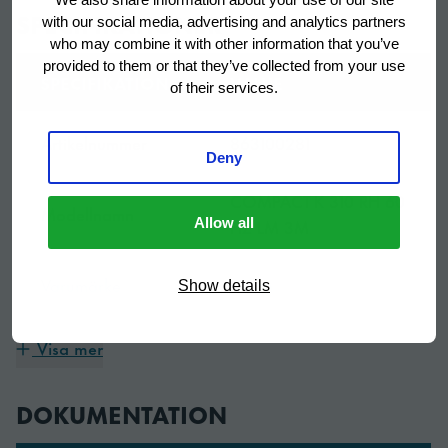
SPECIFIKATIONER
with our social media, advertising and analytics partners
who may combine it with other information that you’ve
provided to them or that they’ve collected from your use
SPECIFIKATION
VALUE
of their services.
Artikelnummer
863100281
Deny
COMPACT K 310 RH 60
Modellnamn
HZ LM 3M
Allow all
Varumärke
Gram
Show details
Right hand hinged
Visa mer
reversible door with
lock, 3 stainless marine
Utrustad med
DOKUMENTATION
shelves, 1 stainless
bottom shelf, marine