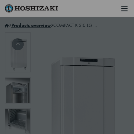
Men
Hoshizaki Sweden
Products overview
COMPACT K 310 LG C 4W