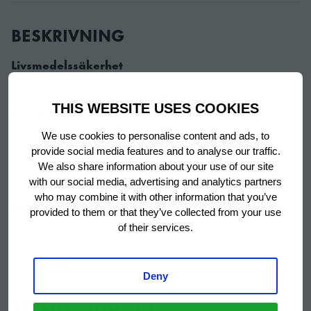
BESKRIVNING
Livsmedelssäkerhet
Tack vare Gram-luftfördelningssystemet är temperaturen
THIS WEBSITE USES COOKIES
korrekt och enhetliga i hela kylrummet, vilket
garanterar perfekta livsmedelssäkra temperaturer hela
We use cookies to personalise content and ads, to
tiden.
provide social media features and to analyse our traffic.
We also share information about your use of our site
with our social media, advertising and analytics partners
who may combine it with other information that you’ve
Låga energikostnader
provided to them or that they’ve collected from your use
of their services.
Energieffektivitetsklassen för COMPACT K 310 LG C 4W
är C. COMPACT-serien erbjuder en rad extremt
Visa mer
energieffektiva kylaggregat för små utrymmen.
Deny
SPECIFIKATIONER