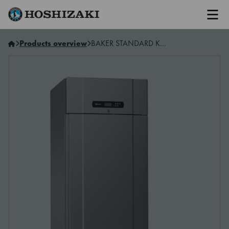
Men
Hoshizaki Sweden
Products overview
BAKER STANDARD K 69 FFG L2 15B