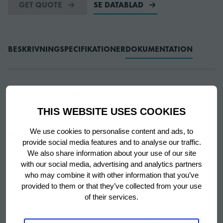
GET QUOTE
SE DATABLAD
BESKRIVNING
SPECIFIKATIONER
DOKUMENTATION
BESKRIVNING
THIS WEBSITE USES COOKIES
BEVARA KVALITETEN
We use cookies to personalise content and ads, to
Både förvarings- och processkåp levereras med
provide social media features and to analyse our traffic.
inbyggda funktioner som bevarar bageriprodukternas
We also share information about your use of our site
kvalitet hela tiden. Läs mer på följande sidor.
with our social media, advertising and analytics partners
who may combine it with other information that you’ve
provided to them or that they’ve collected from your use
of their services.
LÅGA KOSTNADER