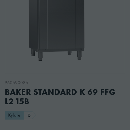
960690086
BAKER STANDARD K 69 FFG
L2 15B
Kylare
D