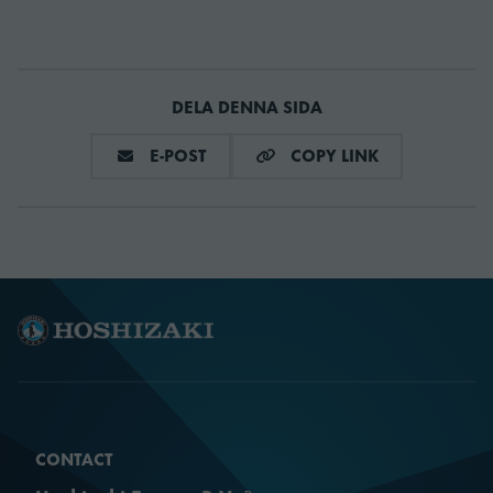
Energieeffektivitetsklass
D
DELA DENNA SIDA
Klimaklass
5
DELA VIA E-MAIL
COPY LINK
E-POST
COPY LINK
Utsida
Vitlackerad
Interiör
Rostfritt
Bruttovikt
136 kg
Nettovikt
136 kg
Isolering tjocklek
70 mm
CONTACT