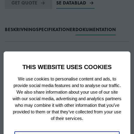
GET QUOTE
SE DATABLAD
BESKRIVNING
SPECIFIKATIONER
DOKUMENTATION
BESKRIVNING
THIS WEBSITE USES COOKIES
BEVARA KVALITETEN
We use cookies to personalise content and ads, to
Både förvarings- och processkåp levereras med
provide social media features and to analyse our traffic.
inbyggda funktioner som bevarar bageriprodukternas
We also share information about your use of our site
kvalitet hela tiden. Läs mer på följande sidor.
with our social media, advertising and analytics partners
who may combine it with other information that you’ve
provided to them or that they’ve collected from your use
of their services.
LÅGA KOSTNADER