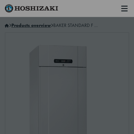
Men
Hoshizaki Sweden
Products overview
BAKER STANDARD F 69 LFG L2 15A