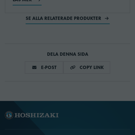
Kylmedel
0.0669 kg
SE ALLA RELATERADE PRODUKTER
Kylmedietyp
R600a
SKU
960700176
DELA DENNA SIDA
DELA VIA E-MAIL
COPY LINK
E-POST
COPY LINK