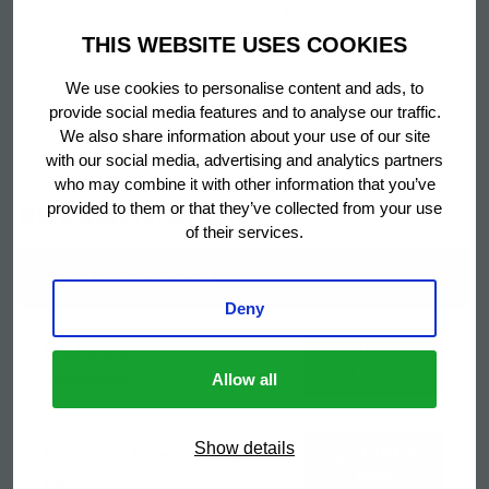
L2 25E
THIS WEBSITE USES COOKIES
MULTIFUNKTIONELL
Varumärke
Gram
We use cookies to personalise content and ads, to
SF kan användas som snabbkyl/-frys, förvaringsfrys,
provide social media features and to analyse our traffic.
förvaringskyl, upptiningsskåp. Den har även en
Garanti period
5 år
We also share information about your use of our site
Visa mer
torrkylningsfunktion. Såsom erfordras, kan GA även
with our social media, advertising and analytics partners
användas kontinuerligt som frys, kylskåp eller jässkåp.
who may combine it with other information that you’ve
Right hand hinged
DOKUMENTATION
provided to them or that they’ve collected from your use
reversible door
of their services.
with lock,
UTFORMAD FÖR BAGARE
DOKUMENTATION
automatic door
closing and pedal
Deny
GRAM BAKER-serien är utrustad med funktioner som är
Utrustad med
door opener, LED
särskilt utformade för kraven i bagerier. Skåpet
Declaration of
LADDA
light, drycooling,
uppfyller standardstorlekarna för bageriabrickor och
NER
conformity
Allow all
rapid thaw, 25
stödskenorna kan placeras individuellt
pairs of adjustable
Ecodesign label / Energy
Show details
trayslides (46x61
LADDA
NER
label
cm)