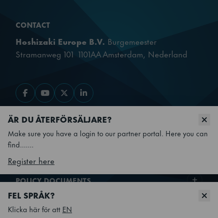
CONTACT
Hoshizaki Europe B.V.
Burgemeester
Stramanweg 101 1101AA Amsterdam, Nederland
Gå till Facebook
Gå till YouTube
Gå till X
Gå till LinkedIn
ÄR DU ÅTERFÖRSÄLJARE?
OUR PRODUCTS
Make sure you have a login to our partner portal. Here you can
find.......
QUICK LINKS
Register here
POLICY DOCUMENTS
FEL SPRÅK?
© Hoshizaki Sweden 2026 - All rights reserved
Klicka här för att
EN