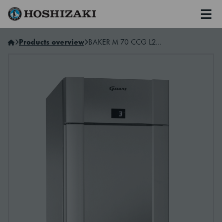
Men
Hoshizaki Sweden
Products overview
BAKER M 70 CCG L2 25E