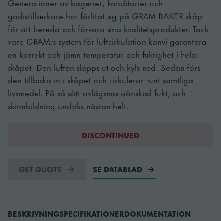
Generationer av bagerier, konditorier och
godistillverkare har förlitat sig på GRAM BAKER skåp
för att bereda och förvara sina kvalitetsprodukter. Tack
vare GRAM:s system för luftcirkulation kanvi garantera
en korrekt och jämn temperatur och fuktighet i hela
skåpet. Den luften släpps ut och kyls ned. Sedan förs
den tillbaka in i skåpet och cirkulerar runt samtliga
livsmedel. På så sätt avlägsnas oönskad fukt, och
skinnbildning undviks nästan helt.
DISCONTINUED
GET QUOTE
SE DATABLAD
BESKRIVNING
SPECIFIKATIONER
DOKUMENTATION