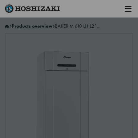
Men
Hoshizaki Sweden
Products overview
BAKER M 610 LH L2 10B