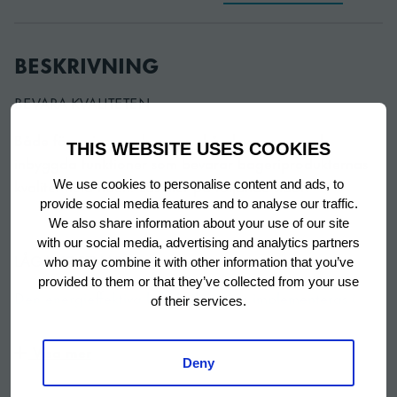
BESKRIVNING
BEVARA KVALITETEN
Både förvarings- och processkåp levereras med
THIS WEBSITE USES COOKIES
inbyggda funktioner som bevarar bageriprodukternas
kvalitet hela tiden. Läs mer på följande sidor.
We use cookies to personalise content and ads, to
provide social media features and to analyse our traffic.
We also share information about your use of our site
with our social media, advertising and analytics partners
LÅGA KOSTNADER
who may combine it with other information that you’ve
provided to them or that they’ve collected from your use
Den energieffektiva kyltekniken som implementeras i
of their services.
detta breda utbud av förvaringsskåp kan bidra till att
hålla driftskostnader nere varje dag.
Visa mer
Deny