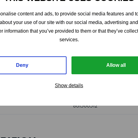
nalise content and ads, to provide social media features and to
VALUE
about your use of our site with our social media, advertising an
r information that you’ve provided to them or that they’ve collect
861500512
services.
BAKER F 1500 CBF
Deny
Allow all
Gram
Show details
5 år
861500512