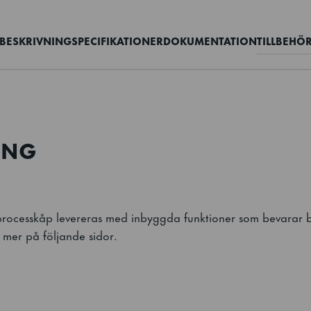
BESKRIVNING
SPECIFIKATIONER
DOKUMENTATION
TILLBEHÖ
ING
processkåp levereras med inbyggda funktioner som bevarar 
s mer på följande sidor.