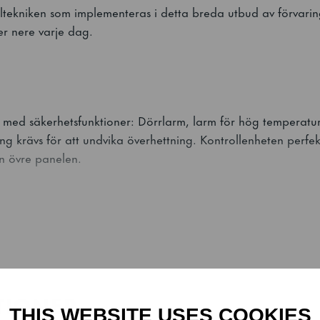
ltekniken som implementeras i detta breda utbud av förvaring
der nere varje dag.
T
 med säkerhetsfunktioner: Dörrlarm, larm för hög temperatur
ng krävs för att undvika överhettning. Kontrollenheten perfe
n övre panelen.
ARE
utrustad med funktioner som är särskilt utformade för krave
lekarna för bageriabrickor och stödskenorna kan placeras ind
TIONER
THIS WEBSITE USES COOKIES