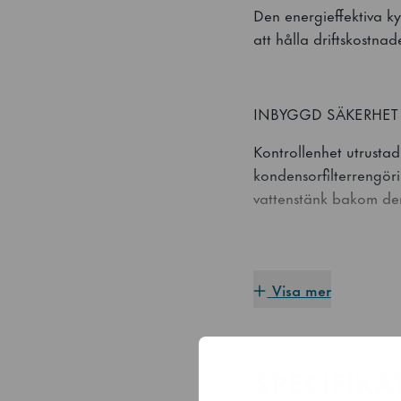
Den energieffektiva ky
att hålla driftskostna
INBYGGD SÄKERHE
Kontrollenhet utrustad
kondensorfilterrengöri
vattenstänk bakom de
UTFORMAD FÖR BAG
Visa mer
GRAM BAKER-serien är 
uppfyller standardstor
SPECIFIKA