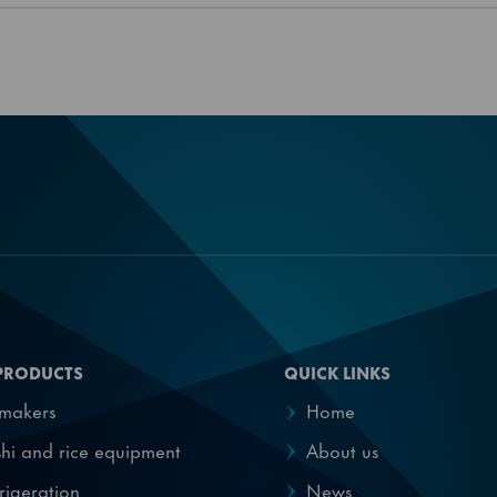
PRODUCTS
QUICK LINKS
emakers
Home
hi and rice equipment
About us
rigeration
News