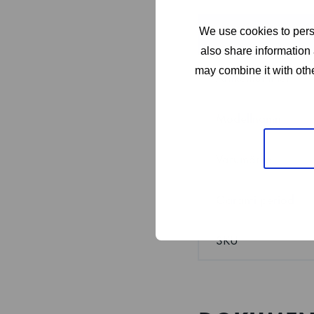
We use cookies to perso
SPECIFIKATION
also share information 
may combine it with othe
Artikelnummer
Modellnamn
Varumärke
Garanti period
SKU