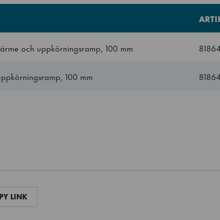
ART
d värme och uppkörningsramp, 100 mm
8186
d uppkörningsramp, 100 mm
8186
AIL
COPY LINK
Y LINK