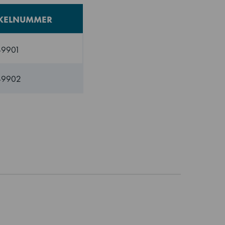
IKELNUMMER
49901
49902