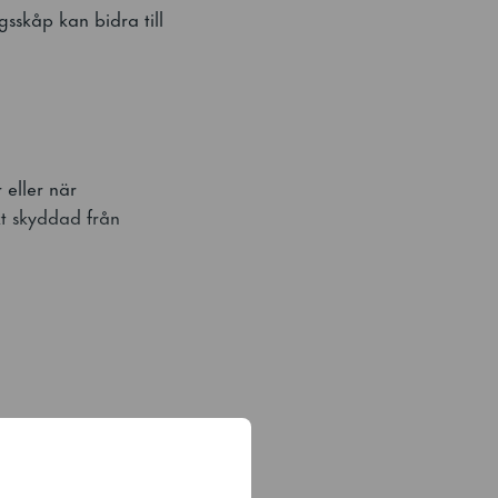
sskåp kan bidra till
 eller när
kt skyddad från
n i bagerier. Skåpet
ividuellt