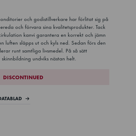
nditorier och godistillverkare har förlitat sig på
reda och förvara sina kvalitetsprodukter. Tack
cirkulation kanvi garantera en korrekt och jämn
n luften släpps ut och kyls ned. Sedan förs den
ulerar runt samtliga livsmedel. På så sätt
 skinnbildning undviks nästan helt.
DISCONTINUED
DATABLAD