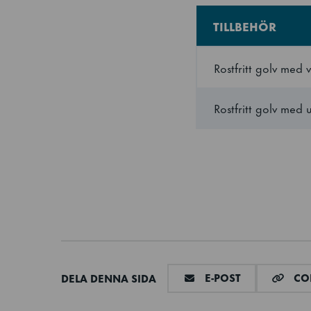
TILLBEHÖR
Rostfritt golv me
Rostfritt golv me
DELA VIA E-M
E-POST
COP
DELA DENNA SIDA