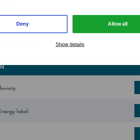
closing, 4 grey shelves, LED lighting
654 mm
Deny
Allow all
745 mm
TATION
Show details
830 mm
ON
920 mm
formity
1975 mm
Energy label
2090 mm
1.43 m³