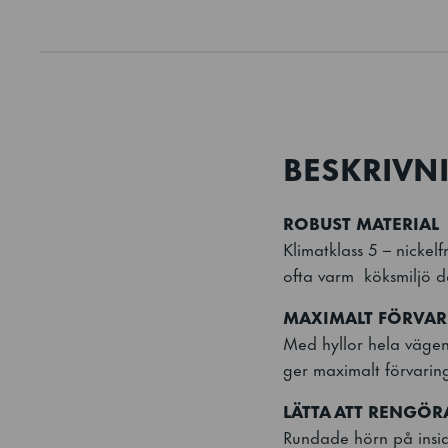
BESKRIVN
ROBUST MATERIAL
Klimatklass 5 – nickel
ofta varm köksmiljö dä
MAXIMALT FÖRVA
Med hyllor hela vägen 
ger maximalt förvarin
LÄTTA ATT RENGÖR
Rundade hörn på insid