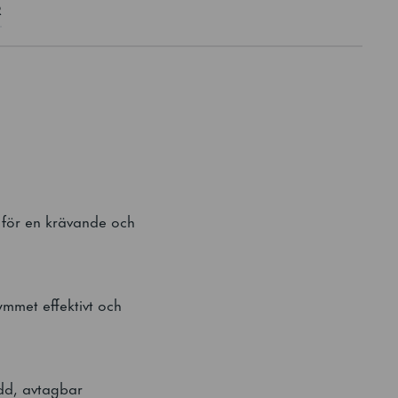
R
t för en krävande och
ymmet effektivt och
dd, avtagbar