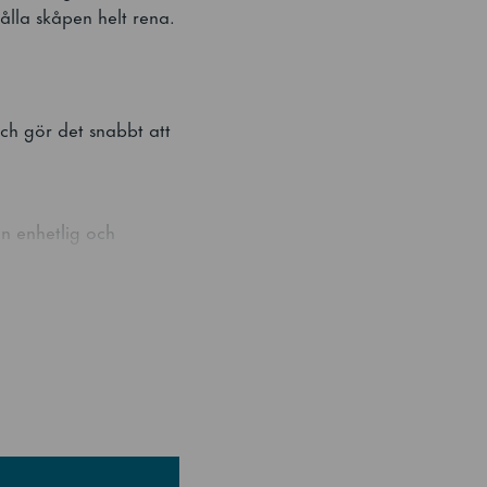
hålla skåpen helt rena.
ch gör det snabbt att
n enhetlig och
, både vid avfrostning