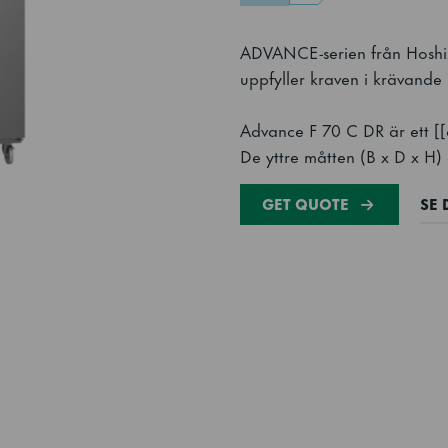
ADVANCE-serien från Hoshiza
uppfyller kraven i krävande 
Advance F 70 C DR är ett [[a
De yttre måtten (B x D x H
GET QUOTE
SE 