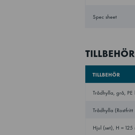
Elförbrukning
Spec sheet
Energieeffektivitets
Standard för
TILLBEHÖR
energieffektivitetsk
Energieffektivitets
TILLBEHÖR
(EEI)
Trådhylla, grå, PE
Antal hyllor
Trådhylla (Rostfrit
Maximalt antal hyl
Hjul (set), H = 12
Hyllstorlek