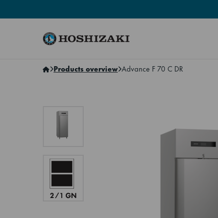
Hoshizaki Sweden
Products overview
Advance F 70 C DR