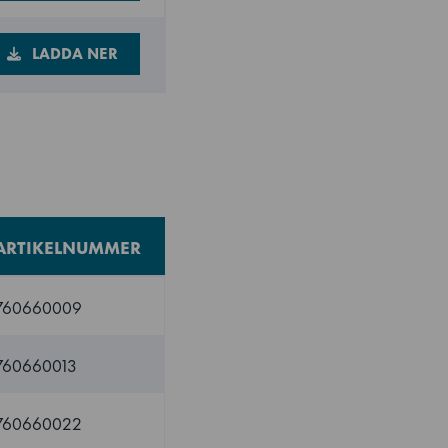
LADDA NER
ARTIKELNUMMER
760660009
760660013
760660022