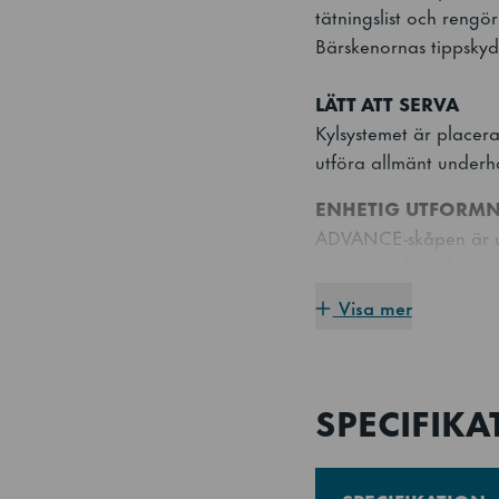
tätningslist och rengör
Bärskenornas tippskydd 
LÄTT ATT SERVA
Kylsystemet är placer
utföra allmänt underhå
ENHETIG UTFORMN
ADVANCE-skåpen är utf
harmonisk köksdesign.
Visa mer
STABIL TEMPERATU
Det effektiva luftcirku
och vid frekventa dör
SPECIFIKA