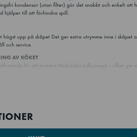
ingsfri kondensor (utan filter) gör det snabbt och enkelt att 
hjälper till att förhindra spill.
at högst upp på skåpet Det ger extra utrymme inne i skåpet o
ll och service.
ING AV KÖKET
ormade för att matcha Hoshizakis kylkoncept – vilket ger e
R
lationssystemet säkerställer en stabil temperatur i hela skåpet
röppningar.
TIONER