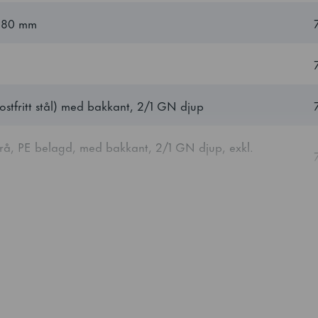
-180 mm
5
ekt
650 W
ostfritt stål) med bakkant, 2/1 GN djup
Rostfritt stål AISI 304
grå, PE belagd, med bakkant, 2/1 GN djup, exkl.
Rostfritt stål AISI 304
133 kg
 stål) (3 st. + 1 st. botten trådhylla) med bakkant, 2/1
rskenor
123 kg
nare, ADVANCE 70/140
60 mm
Polyuretan