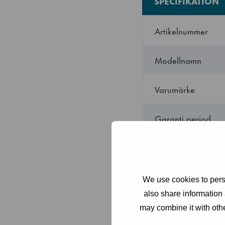
SPECIFIKATION
Artikelnummer
Modellnamn
Varumärke
Garanti period
Ursprungsland
We use cookies to perso
Inkluderad
also share information 
may combine it with othe