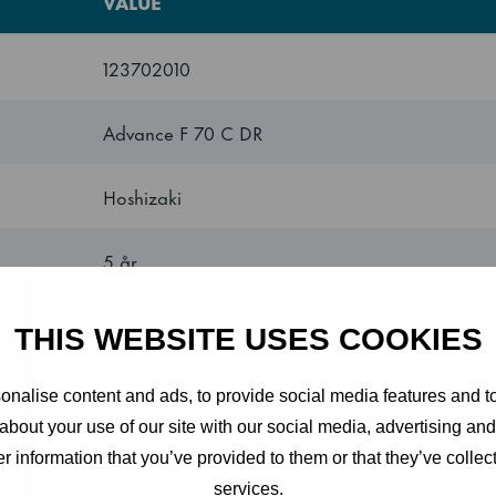
VALUE
123702010
Advance F 70 C DR
Hoshizaki
5 år
Turkiet
THIS WEBSITE USES COOKIES
3 grå hyllor, PE belagd med bakkant (530 x 650
nalise content and ads, to provide social media features and to
botten trådhylla
about your use of our site with our social media, advertising an
r information that you’ve provided to them or that they’ve collect
Right hand hinged reversible door with lock, a
services.