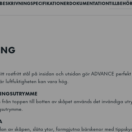
BESKRIVNING
SPECIFIKATIONER
DOKUMENTATION
TILLBEHÖ
ING
fritt rostfritt stål på insidan och utsidan gör ADVANCE perfek
r luftfuktigheten kan vara hög.
RINGSUTRYMME
från toppen till botten av skåpet används det invändiga utr
gsutrymme.
A
an av skåpen, släta ytor, formgjutna bärskenor med tippsky