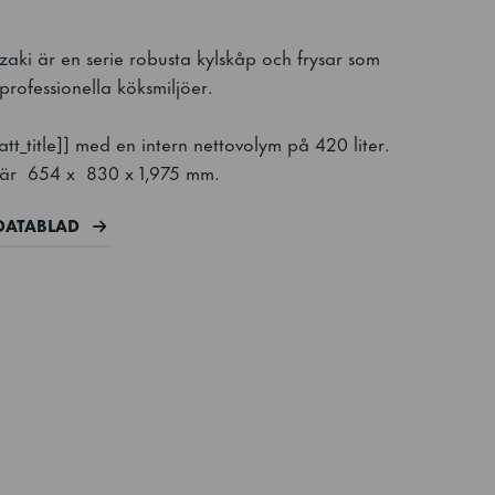
ki är en serie robusta kylskåp och frysar som
professionella köksmiljöer.
tt_title]] med en intern nettovolym på 420 liter.
) är 654 x 830 x 1,975 mm.
DATABLAD