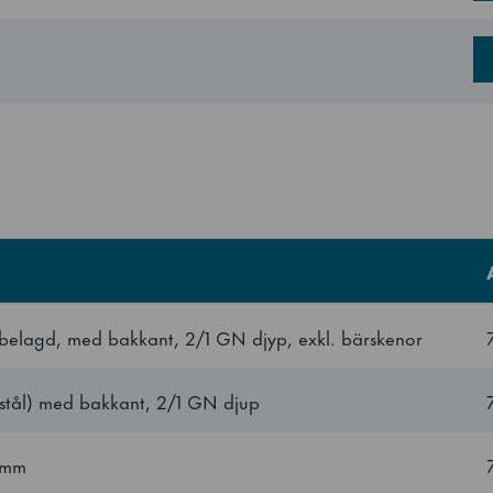
2171 kWh/year
klass
D
ISO 22041: 2019
lassen
index
61.3 EEI
 belagd, med bakkant, 2/1 GN djyp, exkl. bärskenor
4
t stål) med bakkant, 2/1 GN djup
lor
22, distance of 57 mm
5 mm
2/1 GN djup