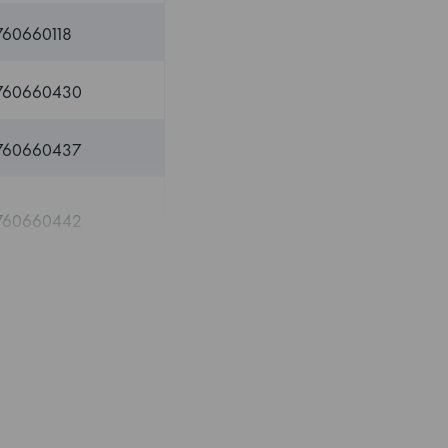
760660118
760660430
760660437
760660442
760660444
819581052