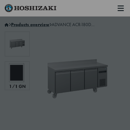
Men
Hoshizaki Sweden
Products overview
ADVANCE ACR-180DG-LRR-RRS-C1 U 3-Section Refrigerated Counter