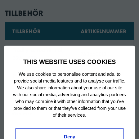
each with 2 grey
TILLBEHÖR
shelves
TILLBEHÖR
ARTIKELNUMMER
Bredd
1780 mm
Trådhylla, rostfritt stål,
Bredd (packad)
1830 mm
760660010
325 x 530 mm
THIS WEBSITE USES COOKIES
Djup
700 mm
We use cookies to personalise content and ads, to
Hjul (set), H = 200 mm
760660012
provide social media features and to analyse our traffic.
Djup (packad)
760 mm
We also share information about your use of our site
Ben (set), H = 130-180
with our social media, advertising and analytics partners
760660118
mm
who may combine it with other information that you’ve
Höjd
950 mm
provided to them or that they’ve collected from your use
Visa mer
of their services.
Ben (set), H = 135-200
Höjd (packad)
1150 mm
760660119
mm
Deny