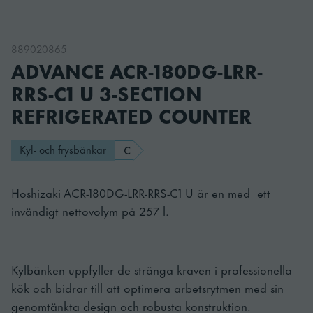
889020865
ADVANCE ACR-180DG-LRR-
RRS-C1 U 3-SECTION
REFRIGERATED COUNTER
Kyl- och frysbänkar
C
Hoshizaki ACR-180DG-LRR-RRS-C1 U är en med ett
invändigt nettovolym på 257 l.
Kylbänken uppfyller de stränga kraven i professionella
kök och bidrar till att optimera arbetsrytmen med sin
genomtänkta design och robusta konstruktion.