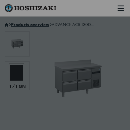
Men
Hoshizaki Sweden
Products overview
ADVANCE ACR-130DG-22-CRS-L2 2-Section Refrigerated Counter