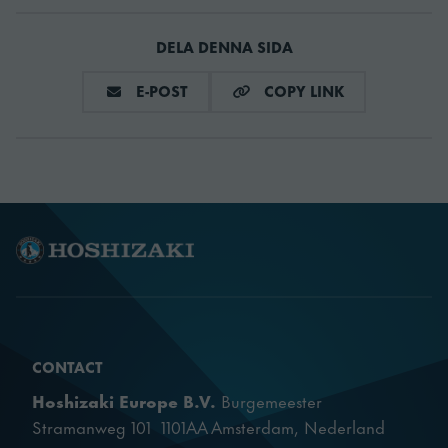
DELA DENNA SIDA
Kylmedel
0.055 kg
DELA VIA E-MAIL
COPY LINK
E-POST
COPY LINK
Kylmedietyp
R290
SKU
889000834
CONTACT
Hoshizaki Europe B.V.
Burgemeester
Stramanweg 101 1101AA Amsterdam, Nederland