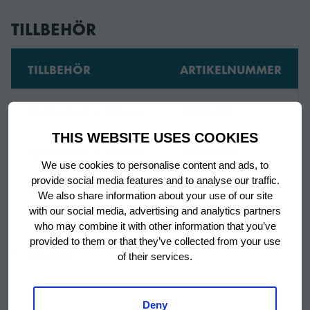
TILLBEHÖR
Bredd
1314 mm
TILLBEHÖR
ARTIKELNUMMER
Bredd (packad)
1364 mm
Hjul (set), H = 150 mm
760660011
Djup
700 mm
THIS WEBSITE USES COOKIES
Hjul (set), H = 200 mm
760660012
Djup (packad)
760 mm
We use cookies to personalise content and ads, to
provide social media features and to analyse our traffic.
Ben (set), H = 130-180
Höjd
700 mm
We also share information about your use of our site
760660118
mm
with our social media, advertising and analytics partners
who may combine it with other information that you’ve
Höjd inklusive ben
provided to them or that they’ve collected from your use
825 mm
Ben (set), H = 135-200
Visa mer
(minimum)
760660119
of their services.
mm
Höjd inklusive ben
900 mm
Hjul, höjningssats
Deny