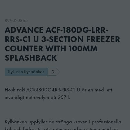
899020865
ADVANCE ACF-180DG-LRR-
RRS-C1 U 3-SECTION FREEZER
COUNTER WITH 100MM
SPLASHBACK
Kyl- och frysbänkar
D
Hoshizaki ACR-180DG-LRR-RRS-C1 U är en med ett
invändigt nettovolym på 257 l.
Kylbänken uppfyller de stränga kraven i professionella
kök och bidrar till att optimera arbetsrytmen med sin