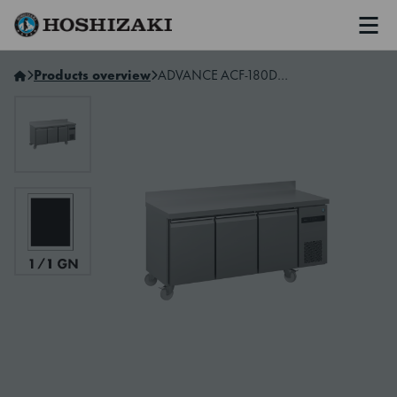
Men
Hoshizaki Sweden
Products overview
ADVANCE ACF-180DG-LRR-RRS-C1 U 3-Section Freezer Counter with 100mm splashback