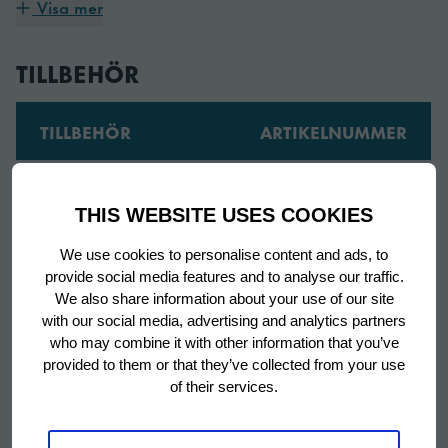
Visa mer
Instruction manual
Utrustad med
NER
door sections
each with 2 grey
TILLBEHÖR
shelves
TILLBEHÖR
ARTIKELNUMMER
Bredd
1780 mm
Trådhylla, rostfritt stål,
Bredd (packad)
1870 mm
760660010
THIS WEBSITE USES COOKIES
325 x 530 mm
Djup
700 mm
We use cookies to personalise content and ads, to
Hjul (set), H = 200 mm
760660012
provide social media features and to analyse our traffic.
We also share information about your use of our site
Djup (packad)
820 mm
with our social media, advertising and analytics partners
Ben (set), H = 130-180
760660118
who may combine it with other information that you’ve
mm
Höjd
950 mm
provided to them or that they’ve collected from your use
of their services.
Visa mer
Ben (set), H = 135-200
Höjd (packad)
1050 mm
760660119
mm