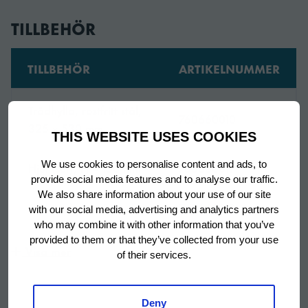
TILLBEHÖR
Bredd (packad)
1870 mm
TILLBEHÖR
ARTIKELNUMMER
Djup
700 mm
Trådhylla, rostfritt stål,
760660010
Djup (packad)
820 mm
325 x 530 mm
THIS WEBSITE USES COOKIES
Höjd
700 mm
We use cookies to personalise content and ads, to
Hjul (set), H = 150 mm
760660011
provide social media features and to analyse our traffic.
We also share information about your use of our site
Höjd inklusive ben
Hjul (set), H = 200 mm
760660012
830 mm
with our social media, advertising and analytics partners
(minimum)
who may combine it with other information that you’ve
provided to them or that they’ve collected from your use
Ben (set), H = 130-180
Visa mer
760660118
Höjd inklusive ben
of their services.
mm
880 mm
(max)
Ben (set), H = 135-200
Deny