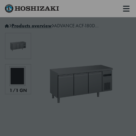
Men
Hoshizaki Sweden
Products overview
ADVANCE ACF-180DG-LRR-RRC-L1 3-Section Freezer Counter