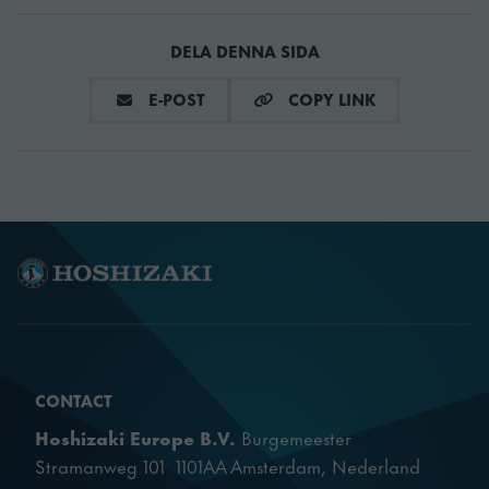
GWP
3 GWP
DELA DENNA SIDA
Kylmedel
0.06 kg
DELA VIA E-MAIL
COPY LINK
E-POST
COPY LINK
Kylmedietyp
R290
SKU
899020840
CONTACT
Hoshizaki Europe B.V.
Burgemeester
Stramanweg 101 1101AA Amsterdam, Nederland