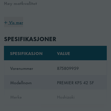
Høy matkvalitet
Smak, tekstur, utseende samt vitaminer og
næringsinnhold bevares. Bruk av IFR -funksjon beskytter
Vis mer
også mot overflatefryseskader.
SPESIFIKASJONER
Allsidighet
SPESIFIKASJON
VALUE
Tilbyr forskjellige driftsmåter: IFR -drift, tid eller
temperatur kontrollert chill syklus. Opptil 20 tilpassede
Varenummer
875809959
sykluser kan lagres.
Modellnavn
PREMIER KPS 42 SF
Merke
Hoshizaki