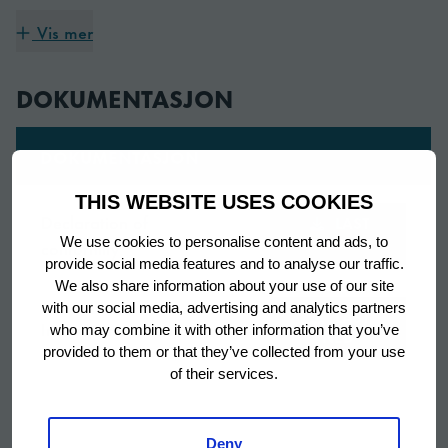
Garanti periode
3 år
Vis mer
Opprinnelsesland
Italia
DOKUMENTASJON
Blåsekjøler/-fryser for
Tittel
eksternt kjølesystem
DOKUMENTASJON
Inkludert
Ingen
THIS WEBSITE USES COOKIES
Declaration of
LAST
NED
We use cookies to personalise content and ads, to
conformity
Trepunktsføler (3
provide social media features and to analyse our traffic.
målepunkter),
We also share information about your use of our site
Utstyrt med
avtakbart trådstativ for
with our social media, advertising and analytics partners
LAST
Instruction manual
who may combine it with other information that you’ve
1/1 GN og/eller EN
NED
provided to them or that they’ve collected from your use
600 x 400 mm
of their services.
Bredde
801.5 mm
Deny