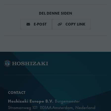
Max
370 W
tilkoblingseffekt
DEL DENNE SIDEN
DEL VIA E-MAIL
COPY LINK
E-POST
COPY LINK
Sikringsstørrelse
16 A
Utvendig
Rustfritt stål AISI 304
Innvendig
Rustfritt stål AISI 304
Bruttovekt
180 kg
Nettovekt
155 kg
CONTACT
Isolasjonstype
Cyclopentane
Hoshizaki Europe B.V.
Burgemeester
Stramanweg 101 1101AA Amsterdam, Nederland