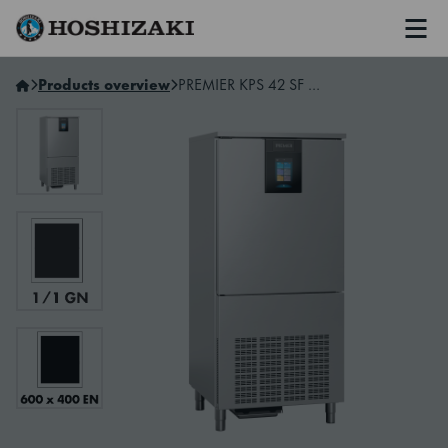
Men
Hoshizaki Norway
Products overview
PREMIER KPS 42 SF Blåsekjøler/-fryser for eksternt kjølesystem