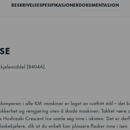
BESKRIVELSE
SPESIFIKASJONER
DOKUMENTASJON
SE
jølemiddel [R404A].
amperen i alle KM -maskiner er laget av rustfritt stål – det b
tsikkerhet og rengjøring uten å skade maskinen. Takket være
ke Hoshizaki Crescent Ice samle seg inne i iskisten. Det er de
laskekjølere, slik at du enkelt kan plassere flasker inne i isen.