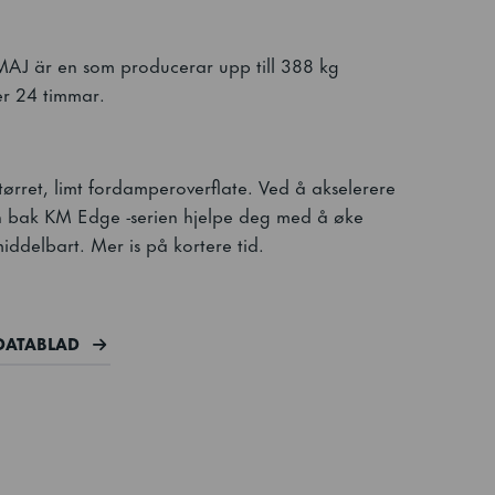
J är en som producerar upp till 388 kg
per 24 timmar.
tørret, limt fordamperoverflate. Ved å akselerere
en bak KM Edge -serien hjelpe deg med å øke
iddelbart. Mer is på kortere tid.
DATABLAD