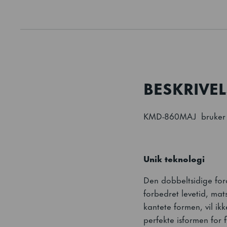
BESKRIVEL
KMD-860MAJ bruker k
Unik teknologi
Den dobbeltsidige ford
forbedret levetid, ma
kantete formen, vil ik
perfekte isformen for f