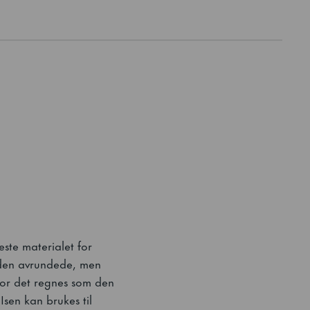
este materialet for
 den avrundede, men
rfor det regnes som den
 Isen kan brukes til