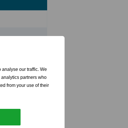
ære binger og baser
nsjonene til KMD-
 analyse our traffic. We
d analytics partners who
ed from your use of their