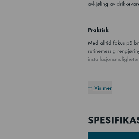
avkjøling av drikkevare
Praktisk
Med alltid fokus på bru
rutinemessig rengjørin
installasjonsmuligheter
Smart design
Vis mer
I likhet med alle Hos
designutstyr som den d
syklus med lavere ene
SPESIFIK