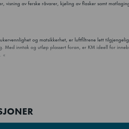
r, visning av ferske råvarer, kjøling av flasker samt matlagin
kervennlighet og matsikkerhet, er luftfiltrene lett tilgjengelig
g. Med inntak og utløp plassert foran, er KM ideell for inne
. «
hizaki-ismakere er KMD-860MAJ designet for å vare og lever
obbeltsidige fordamperen i rustfritt stål, unik i bransjen, pro
rgiforbruk og motstand mot avkalkning av syrer.
ASJONER