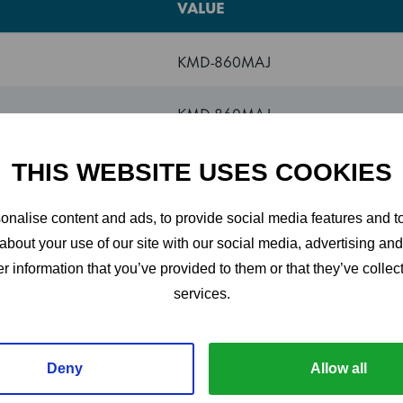
VALUE
ay-designet garanterer et enkelt og raskt oppsett.
KMD-860MAJ
KMD-860MAJ
duksjonskapasiteten din? De variable oppsettene med modul
Halvmåneis ismaskin
THIS WEBSITE USES COOKIES
g matche avhengig av individuelle krav og betingelser. Dime
 x 713 mm.
Hoshizaki
nalise content and ads, to provide social media features and to
about your use of our site with our social media, advertising an
jon
Modular
r information that you’ve provided to them or that they’ve collect
services.
Crescent Ice Maker, Modular
Deny
Allow all
768 mm