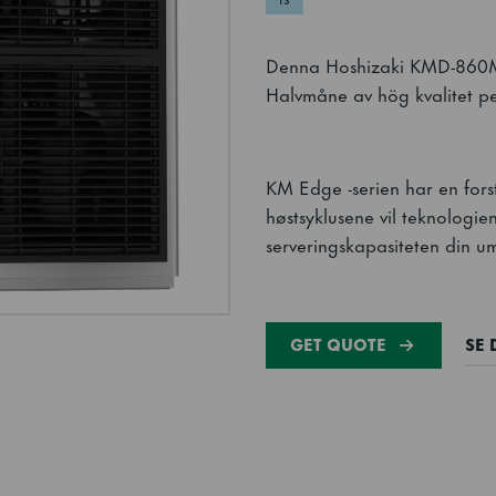
Denna Hoshizaki KMD-860MA
Halvmåne av hög kvalitet 
KM Edge -serien har en fors
høstsyklusene vil teknologi
serveringskapasiteten din um
GET QUOTE
SE 