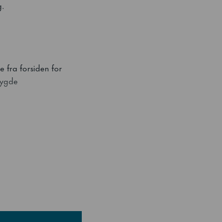
g.
e fra forsiden for
bygde
es med smarte
duserer mer is per