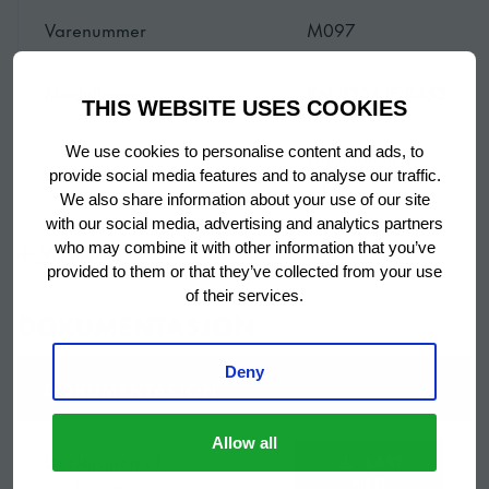
Praktisk
Varenummer
M097
Med alltid fokus på brukervennlighet og matsikkerhet,
er luftfiltrene lett tilgjengelige fra forsiden for
Modellnavn
KM-470AJE-R452
rutinemessig rengjøring. Med inntak og utløp plassert
THIS WEBSITE USES COOKIES
foran, er KM ideell for innebygde
Halvmåneis
We use cookies to personalise content and ads, to
installasjonsmuligheter. «
Ismaskintype
provide social media features and to analyse our traffic.
ismaskin
We also share information about your use of our site
with our social media, advertising and analytics partners
Merke
Hoshizaki
who may combine it with other information that you’ve
Vis mer
Smart design
provided to them or that they’ve collected from your use
of their services.
I likhet med alle Hoshizaki-ismakere er KM-470AJE-
Produktkonfigurasjon
Modular
DOKUMENTASJON
R452 designet for å vare og leveres med smarte
designutstyr som den dobbeltsidige fordamperen i
Garanti periode
2 år
Deny
rustfritt stål, unik i bransjen, produserer mer is per syklus
DOKUMENTASJON
med lavere energiforbruk og motstand mot avkalkning
Opprinnelsesland
Storbritannia
av syrer.
Allow all
Declaration of
LAST
NED
conformity