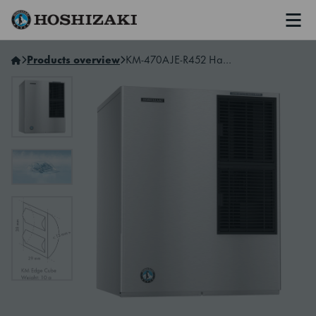
Men
Hoshizaki Norway
Products overview
KM-470AJE-R452 Halvmåneis ismaskin, Modulær