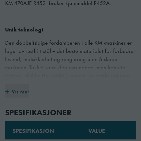
KM-470AJE-R452 bruker kjølemiddel R452A.
Unik teknologi
Den dobbeltsidige fordamperen i alle KM -maskiner er
laget av rustfritt stål – det beste materialet for forbedret
levetid, matsikkerhet og rengjøring uten å skade
maskinen. Takket være den avrundede, men kantete
formen, vil ikke Hoshizaki Crescent Ice samle seg inne i
iskisten. Det er derfor det regnes som den perfekte
Vis mer
isformen for flaskekjølere, slik at du enkelt kan plassere
flasker inne i isen. Isen kan brukes til avkjøling av
drikkevarer, visning av ferske råvarer, kjøling av flasker
SPESIFIKASJONER
samt matlaging.
SPESIFIKASJON
VALUE