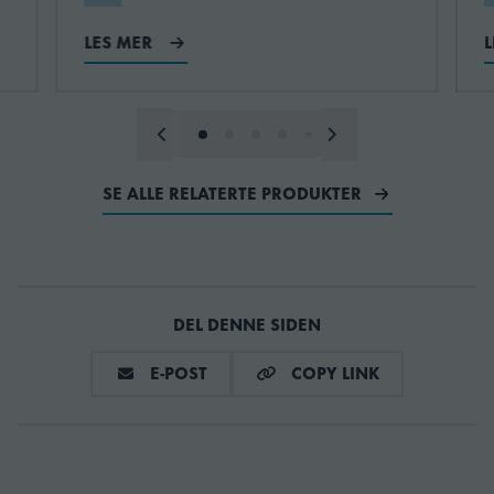
LES MER
Vannforsyningstrykk
0.78MPa
(maksimum)
(7.8bar)
Vannforsyningstrykk
0.07MPa
(minimum)
(0.7bar)
SE ALLE RELATERTE PRODUKTER
Vannforsyningstemperatur
32 °C
(maksimum)
DEL DENNE SIDEN
Vannforsyningstemperatur
7 °C
(minimum)
DEL VIA E-MAIL
COPY LINK
E-POST
COPY LINK
Elektrisk
10 A
kretsbryterbeskyttelse